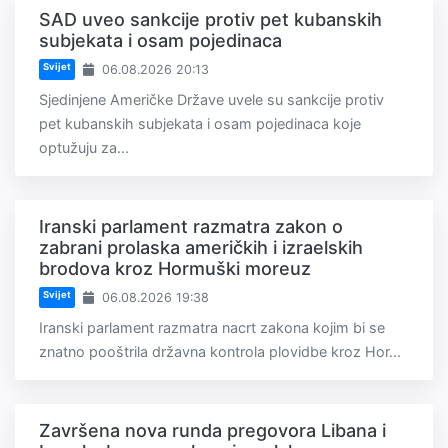
SAD uveo sankcije protiv pet kubanskih
subjekata i osam pojedinaca
Svijet
06.08.2026 20:13
Sjedinjene Američke Države uvele su sankcije protiv
pet kubanskih subjekata i osam pojedinaca koje
optužuju za...
Iranski parlament razmatra zakon o
zabrani prolaska američkih i izraelskih
brodova kroz Hormuški moreuz
Svijet
06.08.2026 19:38
Iranski parlament razmatra nacrt zakona kojim bi se
znatno pooštrila državna kontrola plovidbe kroz Hor...
Završena nova runda pregovora Libana i