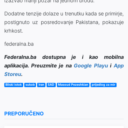
izazvao manji požar na jednom brodu.
Dodatne tenzije dolaze u trenutku kada se primirje,
postignuto uz posredovanje Pakistana, pokazuje
krhkost.
federalna.ba
Federalna.ba dostupna je i kao mobilna
aplikacija. Preuzmite je na
Google Playu
i
App
Storeu
.
Bliski istok
sukob
Iran
SAD
Masoud Pezeshkian
prijedlog za mir
PREPORUČENO