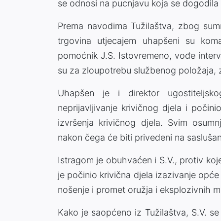
se odnosi na pucnjavu koja se dogodila
Prema navodima Tužilaštva, zbog sumnje
trgovina utjecajem uhapšeni su koma
pomoćnik J.S. Istovremeno, vođe interve
su za zloupotrebu službenog položaja, 
Uhapšen je i direktor ugostiteljsk
neprijavljivanje krivičnog djela i poč
izvršenja krivičnog djela. Svim osum
nakon čega će biti privedeni na saslušan
Istragom je obuhvaćen i S.V., protiv ko
je počinio krivična djela izazivanje opć
nošenje i promet oružja i eksplozivnih ma
Kako je saopćeno iz Tužilaštva, S.V. s