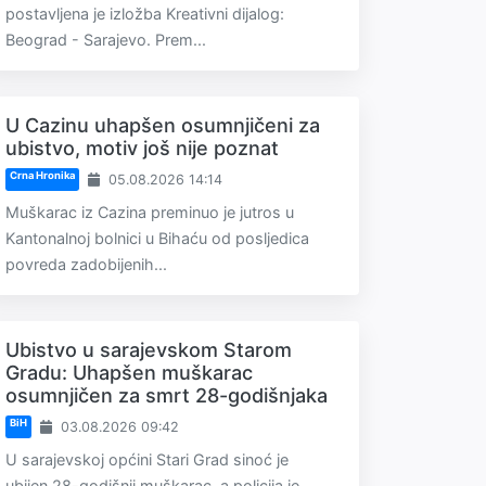
postavljena je izložba Kreativni dijalog:
Beograd - Sarajevo. Prem...
U Cazinu uhapšen osumnjičeni za
ubistvo, motiv još nije poznat
Crna Hronika
05.08.2026 14:14
Muškarac iz Cazina preminuo je jutros u
Kantonalnoj bolnici u Bihaću od posljedica
povreda zadobijenih...
Ubistvo u sarajevskom Starom
Gradu: Uhapšen muškarac
osumnjičen za smrt 28-godišnjaka
BiH
03.08.2026 09:42
U sarajevskoj općini Stari Grad sinoć je
ubijen 28-godišnji muškarac, a policija je