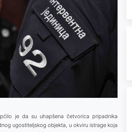
pćilo je da su uhapšena četvorica pripadnika
ednog ugostiteljskog objekta, u okviru istrage koja