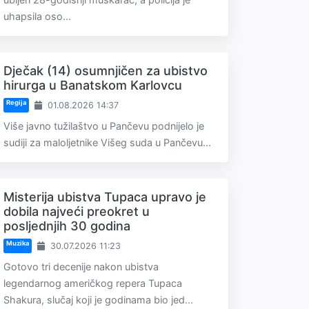
uhapsila oso...
Dječak (14) osumnjičen za ubistvo
hirurga u Banatskom Karlovcu
Regija
01.08.2026 14:37
Više javno tužilaštvo u Pančevu podnijelo je
sudiji za maloljetnike Višeg suda u Pančevu...
Misterija ubistva Tupaca upravo je
dobila najveći preokret u
posljednjih 30 godina
Muzika
30.07.2026 11:23
Gotovo tri decenije nakon ubistva
legendarnog američkog repera Tupaca
Shakura, slučaj koji je godinama bio jed...