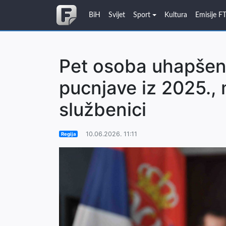
BiH
Svijet
Sport
Kultura
Emisije F
Pet osoba uhapšen
pucnjave iz 2025., 
službenici
10.06.2026. 11:11
Regija