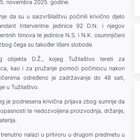
 5. novembra 2025. godine.
 da su u saizvršilaštvu počinili krivično djelo
ndant Interventne jedinice 92 D.N. i njegov
ntnih timova te jedinice N.S. i N.K. osumnjičeni
zbog čega su također lišeni slobode.
og objekta D.Ž., kojeg Tužilaštvo tereti za
inioca, kao i za pružanje pomoći počiniocu nakon
njičenima određeno je zadržavanje do 48 sati,
je u Tužilaštvo.
jeg je podnesena krivična prijava zbog sumnje da
e opasnosti te nedozvoljena proizvodnja, držanje,
terija.
e trenutno nalazi u pritvoru u drugom predmetu u