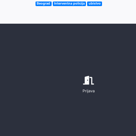
Beograd
Interventna policija
ubistvo
Prijava