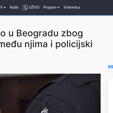
TV
Radio
UŽIVO
Program
Srebrenica
o u Beogradu zbog
među njima i policijski
P