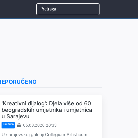
REPORUČENO
'Kreativni dijalog': Djela više od 60
beogradskih umjetnika i umjetnica
u Sarajevu
Kultura
05.08.2026 20:33
U sarajevskoj galeriji Collegium Artisticum