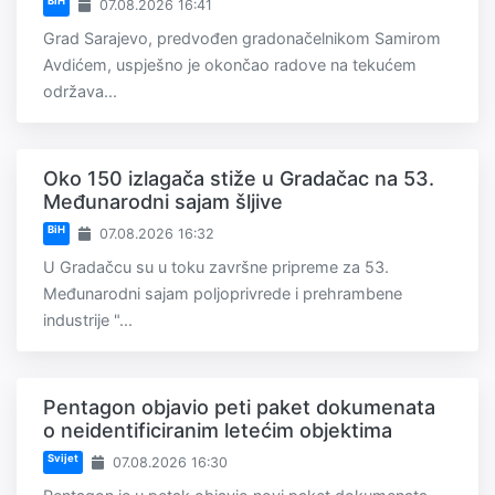
BiH
07.08.2026 16:41
Grad Sarajevo, predvođen gradonačelnikom Samirom
Avdićem, uspješno je okončao radove na tekućem
održava...
Oko 150 izlagača stiže u Gradačac na 53.
Međunarodni sajam šljive
BiH
07.08.2026 16:32
U Gradačcu su u toku završne pripreme za 53.
Međunarodni sajam poljoprivrede i prehrambene
industrije "...
Pentagon objavio peti paket dokumenata
o neidentificiranim letećim objektima
Svijet
07.08.2026 16:30