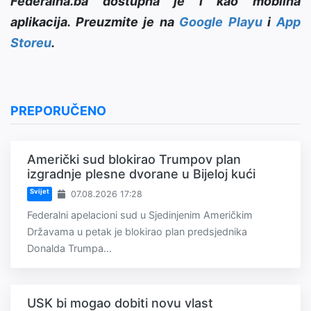
Federalna.ba dostupna je i kao mobilna
aplikacija. Preuzmite je na
Google Playu
i
App
Storeu
.
PREPORUČENO
Američki sud blokirao Trumpov plan
izgradnje plesne dvorane u Bijeloj kući
Svijet
07.08.2026 17:28
Federalni apelacioni sud u Sjedinjenim Američkim
Državama u petak je blokirao plan predsjednika
Donalda Trumpa...
USK bi mogao dobiti novu vlast