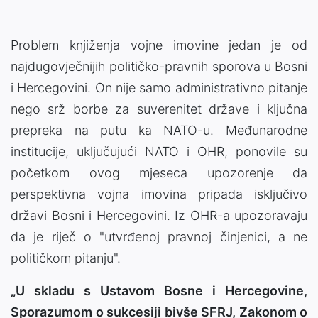
Problem knjiženja vojne imovine jedan je od
najdugovječnijih političko-pravnih sporova u Bosni
i Hercegovini. On nije samo administrativno pitanje
nego srž borbe za suverenitet države i ključna
prepreka na putu ka NATO-u. Međunarodne
institucije, uključujući NATO i OHR, ponovile su
početkom ovog mjeseca upozorenje da
perspektivna vojna imovina pripada isključivo
državi Bosni i Hercegovini. Iz OHR-a upozoravaju
da je riječ o "utvrđenoj pravnoj činjenici, a ne
političkom pitanju".
„U skladu s Ustavom Bosne i Hercegovine,
Sporazumom o sukcesiji bivše SFRJ, Zakonom o