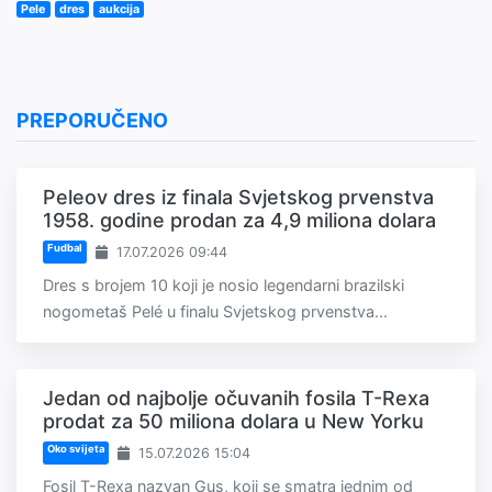
Pele
dres
aukcija
PREPORUČENO
Peleov dres iz finala Svjetskog prvenstva
1958. godine prodan za 4,9 miliona dolara
Fudbal
17.07.2026 09:44
Dres s brojem 10 koji je nosio legendarni brazilski
nogometaš Pelé u finalu Svjetskog prvenstva...
Jedan od najbolje očuvanih fosila T-Rexa
prodat za 50 miliona dolara u New Yorku
Oko svijeta
15.07.2026 15:04
Fosil T-Rexa nazvan Gus, koji se smatra jednim od