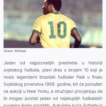
(Izvor: Arhiva)
Jedan od najpoznatijih predmeta u historiji
svjetskog fudbala, plavi dres s brojem 10 koji je
nosio legendarni brazilski fudbaler Pelé u finalu
Svjetskog prvenstva 1958. godine, bit će ponuđen
na aukciji u New Yorku, a stručnjaci procjenjuju da
bi mogao postati jedan od najskupljih fudbalskih
suvenira ikada prodatih. Aukcijska kuća Sotheby's