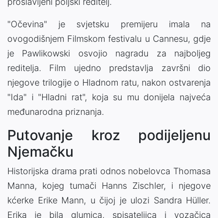
proslavljeni poljski reditelj.
"Očevina" je svjetsku premijeru imala na
ovogodišnjem Filmskom festivalu u Cannesu, gdje
je Pawlikowski osvojio nagradu za najboljeg
reditelja. Film ujedno predstavlja završni dio
njegove trilogije o Hladnom ratu, nakon ostvarenja
"Ida" i "Hladni rat", koja su mu donijela najveća
međunarodna priznanja.
Putovanje kroz podijeljenu
Njemačku
Historijska drama prati odnos nobelovca Thomasa
Manna, kojeg tumači Hanns Zischler, i njegove
kćerke Erike Mann, u čijoj je ulozi Sandra Hüller.
Erika je bila glumica, spisateljica i vozačica