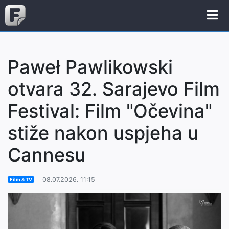
Paweł Pawlikowski
otvara 32. Sarajevo Film
Festival: Film "Očevina"
stiže nakon uspjeha u
Cannesu
08.07.2026. 11:15
Film & TV