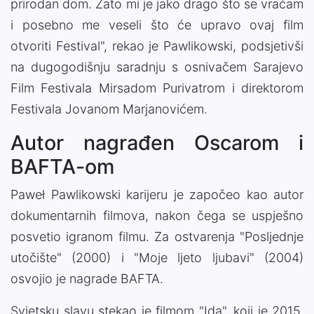
prirodan dom. Zato mi je jako drago što se vraćam
i posebno me veseli što će upravo ovaj film
otvoriti Festival", rekao je Pawlikowski, podsjetivši
na dugogodišnju saradnju s osnivačem Sarajevo
Film Festivala Mirsadom Purivatrom i direktorom
Festivala Jovanom Marjanovićem.
Autor nagrađen Oscarom i
BAFTA-om
Paweł Pawlikowski karijeru je započeo kao autor
dokumentarnih filmova, nakon čega se uspješno
posvetio igranom filmu. Za ostvarenja "Posljednje
utočište" (2000) i "Moje ljeto ljubavi" (2004)
osvojio je nagrade BAFTA.
Svjetsku slavu stekao je filmom "Ida", koji je 2015.