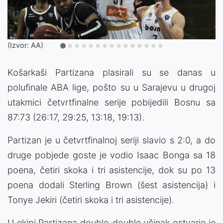
(Izvor: AA)
Košarkaši Partizana plasirali su se danas u
polufinale ABA lige, pošto su u Sarajevu u drugoj
utakmici četvrtfinalne serije pobijedili Bosnu sa
87:73 (26:17, 29:25, 13:18, 19:13).
Partizan je u četvrtfinalnoj seriji slavio s 2:0, a do
druge pobjede goste je vodio Isaac Bonga sa 18
poena, četiri skoka i tri asistencije, dok su po 13
poena dodali Sterling Brown (šest asistencija) i
Tonye Jekiri (četiri skoka i tri asistencije).
U ekipi Partizana double-double učinak ostvario je