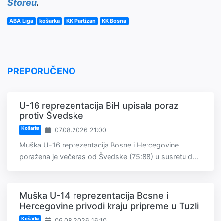
Storeu
.
ABA Liga
košarka
KK Partizan
KK Bosna
PREPORUČENO
U-16 reprezentacija BiH upisala poraz
protiv Švedske
Košarka
07.08.2026 21:00
Muška U-16 reprezentacija Bosne i Hercegovine
poražena je večeras od Švedske (75:88) u susretu d...
Muška U-14 reprezentacija Bosne i
Hercegovine privodi kraju pripreme u Tuzli
Košarka
06.08.2026 16:10