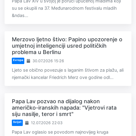
Papa Lav XIV u svojoj je poruci upućenoj mladima koji
su se okupili na 37. Međunarodnom festivalu mladih
&ndas...
Merzovo ljetno štivo: Papino upozorenje o
umjetnoj inteligenciji usred političkih
problema u Berlinu
Evropa
30.07.2026 15:26
Ljeto se obično povezuje s laganim štivom za plažu, ali
njemački kancelar Friedrich Merz ove godine odl...
Papa Lav pozvao na dijalog nakon
američko-iranskih napada: "Vjetrovi rata
siju nasilje, teror i smrt"
Svijet
12.07.2026 22:03
Papa Lav oglasio se povodom najnovijeg kruga