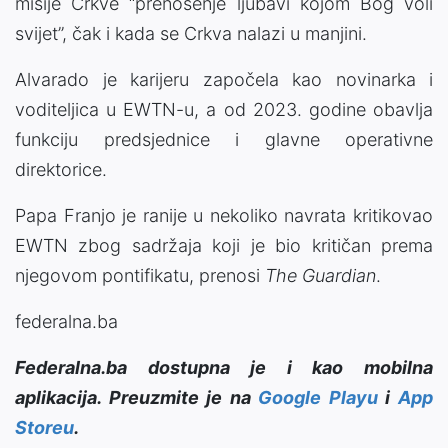
misije Crkve “prenošenje ljubavi kojom Bog voli
svijet”, čak i kada se Crkva nalazi u manjini.
Alvarado je karijeru započela kao novinarka i
voditeljica u EWTN-u, a od 2023. godine obavlja
funkciju predsjednice i glavne operativne
direktorice.
Papa Franjo je ranije u nekoliko navrata kritikovao
EWTN zbog sadržaja koji je bio kritičan prema
njegovom pontifikatu, prenosi
The Guardian
.
federalna.ba
Federalna.ba dostupna je i kao mobilna
aplikacija. Preuzmite je na
Google Playu
i
App
Storeu
.