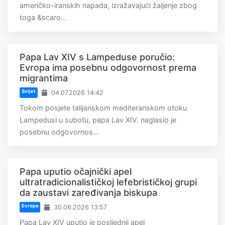
američko-iranskih napada, izražavajući žaljenje zbog
toga &scaro...
Papa Lav XIV s Lampeduse poručio:
Evropa ima posebnu odgovornost prema
migrantima
Svijet
04.07.2026 14:42
Tokom posjete talijanskom mediteranskom otoku
Lampedusi u subotu, papa Lav XIV. naglasio je
posebnu odgovornos...
Papa uputio očajnički apel
ultratradicionalističkoj lefebrističkoj grupi
da zaustavi zaređivanja biskupa
Evropa
30.06.2026 13:57
Papa Lav XIV uputio je posljednji apel