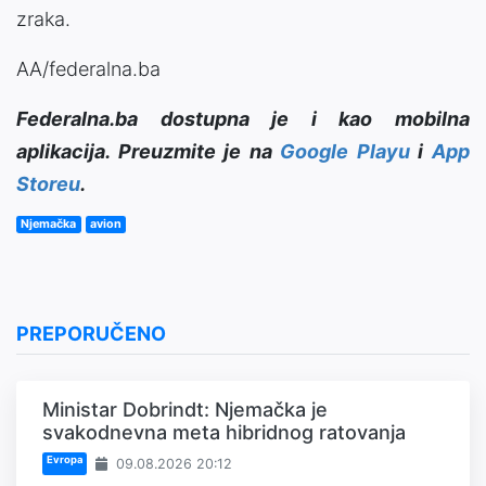
zraka.
AA/federalna.ba
Federalna.ba dostupna je i kao mobilna
aplikacija. Preuzmite je na
Google Playu
i
App
Storeu
.
Njemačka
avion
PREPORUČENO
Ministar Dobrindt: Njemačka je
svakodnevna meta hibridnog ratovanja
Evropa
09.08.2026 20:12