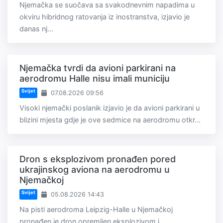
Njemačka se suočava sa svakodnevnim napadima u
okviru hibridnog ratovanja iz inostranstva, izjavio je
danas nj...
Njemačka tvrdi da avioni parkirani na
aerodromu Halle nisu imali municiju
Svijet
07.08.2026 09:56
Visoki njemački poslanik izjavio je da avioni parkirani u
blizini mjesta gdje je ove sedmice na aerodromu otkr...
Dron s eksplozivom pronađen pored
ukrajinskog aviona na aerodromu u
Njemačkoj
Svijet
05.08.2026 14:43
Na pisti aerodroma Leipzig-Halle u Njemačkoj
pronađen je dron opremljen eksplozivom i