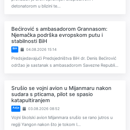
detonatorom u blizini te...
Bećirović s ambasadorom Grannasom:
Njemačka podrška evropskom putu i
stabilnosti BiH
BiH
04.08.2026 15:14
Predsjedavajući Predsjedništva BiH dr. Denis Bećirović
održao je sastanak s ambasadorom Savezne Republi...
Srušio se vojni avion u Mijanmaru nakon
sudara s pticama, pilot se spasio
katapultiranjem
Azija
03.08.2026 08:52
Vojni školski avion Mijanmara srušio se rano jutros u
regiji Yangon nakon što je tokom l...