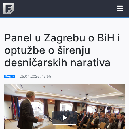
Panel u Zagrebu o BiH i
optužbe o širenju
desničarskih narativa
25.04.2026. 19:55
Regija
Play