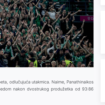
e peta, odlučujuća utakmica. Naime, Panathinaikos
bjedom nakon dvostrukog produžetka od 93:86