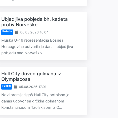
Ubjedljiva pobjeda bh. kadeta
protiv Norveške
Košarka
06.08.2026 16:04
Muška U-16 reprezentacija Bosne i
Hercegovine ostvarila je danas ubjedljivu
pobjedu nad Norveško...
Hull City doveo golmana iz
Olympiacosa
Fudbal
05.08.2026 17:01
Novi premijerligaš Hull City potpisao je
danas ugovor sa grčkim golmanom
Konstantinosom Tzolakisom iz O...