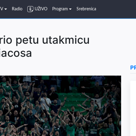
TV
Radio
UŽIVO
Program
Srebrenica
rio petu utakmicu
piacosa
P