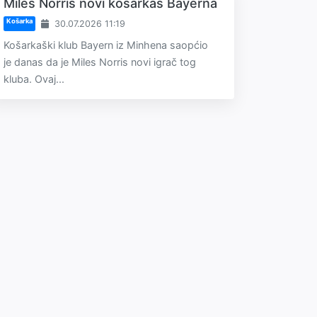
Miles Norris novi košarkaš Bayerna
Košarka
30.07.2026 11:19
Košarkaški klub Bayern iz Minhena saopćio
je danas da je Miles Norris novi igrač tog
kluba. Ovaj...