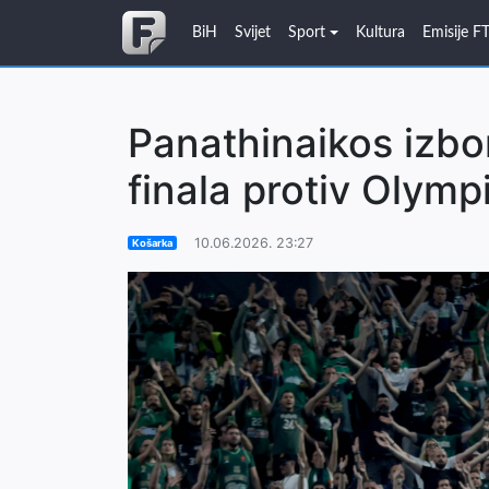
BiH
Svijet
Sport
Kultura
Emisije F
Panathinaikos izbo
finala protiv Olym
10.06.2026. 23:27
Košarka