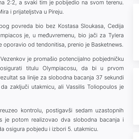
na 2:2, a svaki tim je pobijedio na svom terenu.
a i prijateljstva u Pireju.
 zbog povreda bio bez Kostasa Sloukasa, Cedija
piacos je, u međuvremenu, bio jači za Tylera
se oporavio od tendonitisa, prenio je Basketnews.
 Vezenkov je promašio potencijalno pobjedničku
osigurati titulu Olympiacosu, da bi u prvom
ezultat sa linije za slobodna bacanja 37 sekundi
 da zaključi utakmicu, ali Vassilis Toliopoulos je
euzeo kontrolu, postigavši ​​sedam uzastopnih
s je potom realizovao dva slobodna bacanja i
a osigura pobjedu i izbori 5. utakmicu.