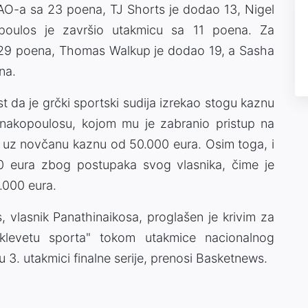
 PAO-a sa 23 poena, TJ Shorts je dodao 13, Nigel
opoulos je završio utakmicu sa 11 poena. Za
 29 poena, Thomas Walkup je dodao 19, a Sasha
na.
st da je grčki sportski sudija izrekao stogu kaznu
annakopoulosu, kojom mu je zabranio pristup na
uz novčanu kaznu od 50.000 eura. Osim toga, i
0 eura zbog postupaka svog vlasnika, čime je
.000 eura.
, vlasnik Panathinaikosa, proglašen je krivim za
 "klevetu sporta" tokom utakmice nacionalnog
3. utakmici finalne serije, prenosi Basketnews.