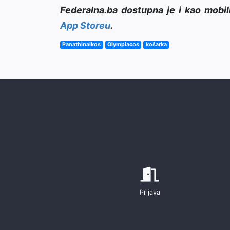
Federalna.ba dostupna je i kao mobil
App Storeu
.
Panathinaikos
Olympiacos
košarka
Prijava