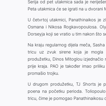
Serija od pet utakmica sada je neriješe
Peta utakmica će se igrati na u dvorani Mir
U četvrtoj utakmici, Panathinaikos je
Osmana i Nikosa Rogkavopoulosa. Olym
Dorseyja koji se vratio u tim nakon što 
Na kraju regularnog dijela meča, Sasha
tricu uz zvuk sirene koja je mogla 
produžetku, Dinos Mitoglou izjednačio r
prije kraja. PAO je također imao priliku
promašio trojku.
U drugom produžetku, TJ Shorts je pr
poena na početku perioda. Toliopoulo
tricu, čime je pomogao Panathinaikosu d