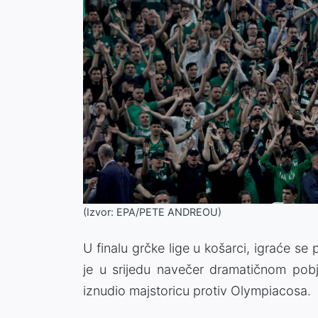
(Izvor: EPA/PETE ANDREOU)
U finalu grčke lige u košarci, igraće s
je u srijedu navečer dramatičnom po
iznudio majstoricu protiv Olympiacosa.