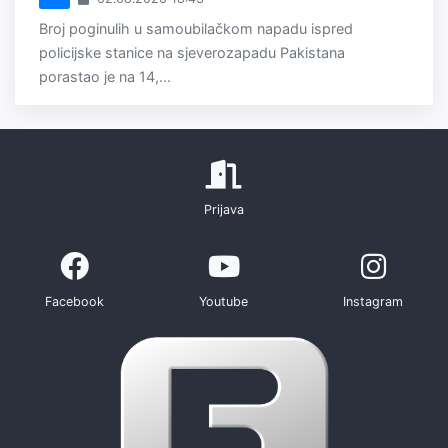
Broj poginulih u samoubilačkom napadu ispred
policijske stanice na sjeverozapadu Pakistana
porastao je na 14,...
Prijava
Facebook
Youtube
Instagram