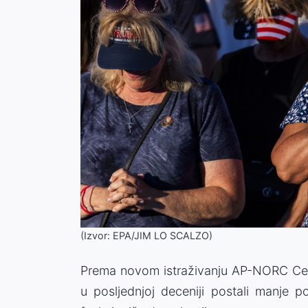
(Izvor: EPA/JIM LO SCALZO)
Prema novom istraživanju AP-NORC Centr
u posljednjoj deceniji postali manje p