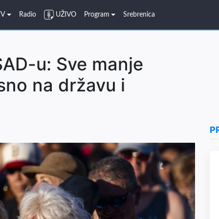
TV
Radio
UŽIVO
Program
Srebrenica
SAD-u: Sve manje
no na državu i
P