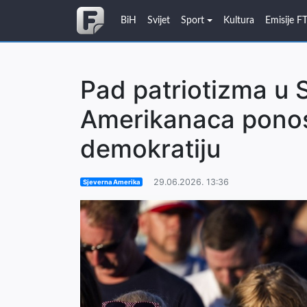
BiH
Svijet
Sport
Kultura
Emisije F
Pad patriotizma u 
Amerikanaca ponos
demokratiju
29.06.2026. 13:36
Sjeverna Amerika