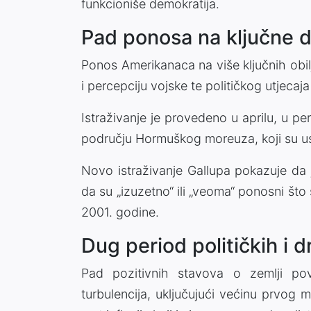
funkcioniše demokratija.
Pad ponosa na ključne dr
Ponos Amerikanaca na više ključnih obil
i percepciju vojske te političkog utjecaj
Istraživanje je provedeno u aprilu, u pe
području Hormuškog moreuza, koji su usli
Novo istraživanje Gallupa pokazuje da 
da su „izuzetno“ ili „veoma“ ponosni što
2001. godine.
Dug period političkih i d
Pad pozitivnih stavova o zemlji pov
turbulencija, uključujući većinu prvo