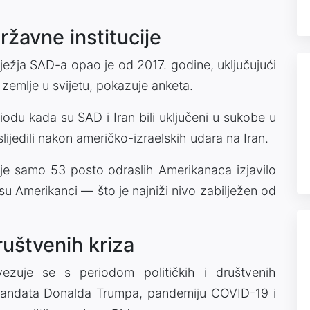
žavne institucije
ježja SAD-a opao je od 2017. godine, uključujući
a zemlje u svijetu, pokazuje anketa.
riodu kada su SAD i Iran bili uključeni u sukobe u
jedili nakon američko-izraelskih udara na Iran.
je samo 53 posto odraslih Amerikanaca izjavilo
 su Amerikanci — što je najniži nivo zabilježen od
ruštvenih kriza
ezuje se s periodom političkih i društvenih
g mandata Donalda Trumpa, pandemiju COVID-19 i