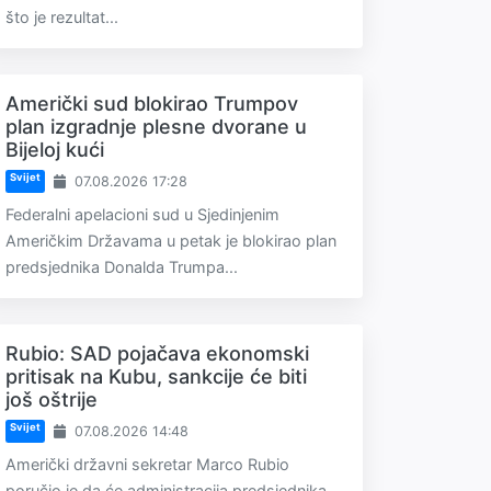
što je rezultat...
Američki sud blokirao Trumpov
plan izgradnje plesne dvorane u
Bijeloj kući
Svijet
07.08.2026 17:28
Federalni apelacioni sud u Sjedinjenim
Američkim Državama u petak je blokirao plan
predsjednika Donalda Trumpa...
Rubio: SAD pojačava ekonomski
pritisak na Kubu, sankcije će biti
još oštrije
Svijet
07.08.2026 14:48
Američki državni sekretar Marco Rubio
poručio je da će administracija predsjednika