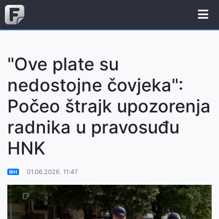
"Ove plate su
nedostojne čovjeka":
Počeo štrajk upozorenja
radnika u pravosuđu
HNK
01.06.2026. 11:47
BiH