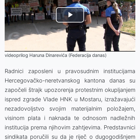
Video
Play
Player
is
loading.
Video
videoprilog Haruna Dinarevića (Federacija danas)
Radnici zaposleni u pravosudnim institucijama
Hercegovačko-neretvanskog kantona danas su
započeli štrajk upozorenja protestnim okupljanjem
ispred zgrade Vlade HNK u Mostaru, izražavajući
nezadovoljstvo svojim materijalnim položajem,
visinom plata i naknada te odnosom nadležnih
institucija prema njihovim zahtjevima. Predstavnici
sindikata poručili su da je riječ o dugogodišnjem