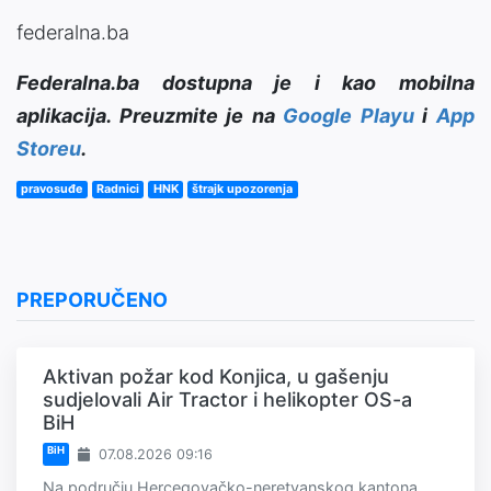
federalna.ba
Federalna.ba dostupna je i kao mobilna
aplikacija. Preuzmite je na
Google Playu
i
App
Storeu
.
pravosuđe
Radnici
HNK
štrajk upozorenja
PREPORUČENO
Aktivan požar kod Konjica, u gašenju
sudjelovali Air Tractor i helikopter OS-a
BiH
BiH
07.08.2026 09:16
Na području Hercegovačko-neretvanskog kantona