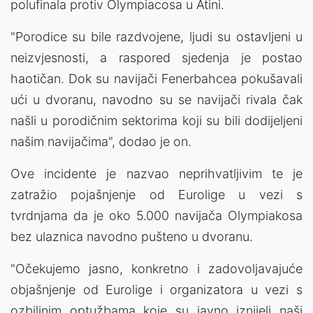
polufinala protiv Olympiacosa u Atini.
"Porodice su bile razdvojene, ljudi su ostavljeni u
neizvjesnosti, a raspored sjedenja je postao
haotičan. Dok su navijači Fenerbahcea pokušavali
ući u dvoranu, navodno su se navijači rivala čak
našli u porodičnim sektorima koji su bili dodijeljeni
našim navijačima", dodao je on.
Ove incidente je nazvao neprihvatljivim te je
zatražio pojašnjenje od Eurolige u vezi s
tvrdnjama da je oko 5.000 navijača Olympiakosa
bez ulaznica navodno pušteno u dvoranu.
"Očekujemo jasno, konkretno i zadovoljavajuće
objašnjenje od Eurolige i organizatora u vezi s
ozbiljnim optužbama koje su javno iznijeli naši