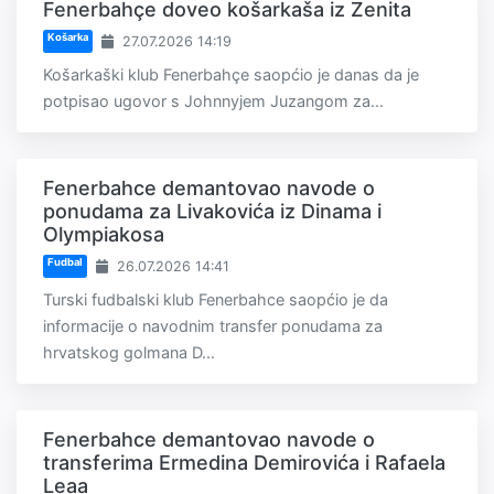
Fenerbahçe doveo košarkaša iz Zenita
Košarka
27.07.2026 14:19
Košarkaški klub Fenerbahçe saopćio je danas da je
potpisao ugovor s Johnnyjem Juzangom za...
Fenerbahce demantovao navode o
ponudama za Livakovića iz Dinama i
Olympiakosa
Fudbal
26.07.2026 14:41
Turski fudbalski klub Fenerbahce saopćio je da
informacije o navodnim transfer ponudama za
hrvatskog golmana D...
Fenerbahce demantovao navode o
transferima Ermedina Demirovića i Rafaela
Leaa