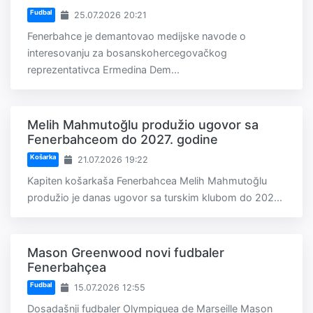
Fudbal
25.07.2026 20:21
Fenerbahce je demantovao medijske navode o
interesovanju za bosanskohercegovačkog
reprezentativca Ermedina Dem...
Melih Mahmutoğlu produžio ugovor sa
Fenerbahceom do 2027. godine
Košarka
21.07.2026 19:22
Kapiten košarkaša Fenerbahcea Melih Mahmutoğlu
produžio je danas ugovor sa turskim klubom do 202...
Mason Greenwood novi fudbaler
Fenerbahçea
Fudbal
15.07.2026 12:55
Dosadašnji fudbaler Olympiquea de Marseille Mason