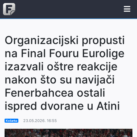
Organizacijski propusti
na Final Fouru Eurolige
izazvali oštre reakcije
nakon što su navijači
Fenerbahcea ostali
ispred dvorane u Atini
23.05.2026. 16:55
Košarka