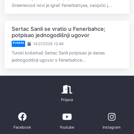
Greenwood novi je igrač Fenerbahçea, saopćio j...
Sertac Sanli se vratio u Fenerbahce;
potpisao jednogodišnji ugovor
Košarka
14.07.2026 12:46
Turski košarkaš Sertac Sanli potpisao je danas
jednogodišnji ugovor s Fenerbahce...
Prijava
Facebook
Youtube
Instagram