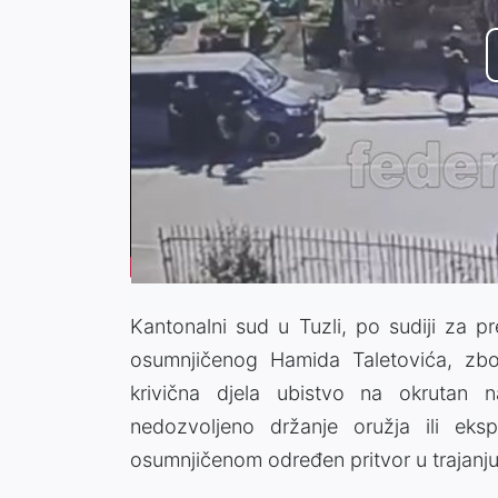
Kantonalni sud u Tuzli, po sudiji za p
osumnjičenog Hamida Taletovića, zb
krivična djela ubistvo na okrutan n
nedozvoljeno držanje oružja ili eksp
osumnjičenom određen pritvor u trajanj