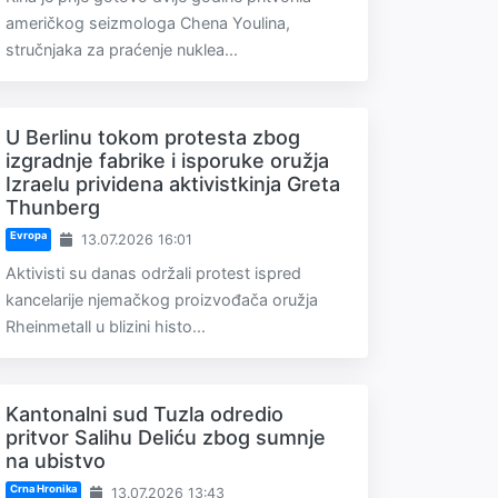
američkog seizmologa Chena Youlina,
stručnjaka za praćenje nuklea...
U Berlinu tokom protesta zbog
izgradnje fabrike i isporuke oružja
Izraelu prividena aktivistkinja Greta
Thunberg
Evropa
13.07.2026 16:01
Aktivisti su danas održali protest ispred
kancelarije njemačkog proizvođača oružja
Rheinmetall u blizini histo...
Kantonalni sud Tuzla odredio
pritvor Salihu Deliću zbog sumnje
na ubistvo
Crna Hronika
13.07.2026 13:43