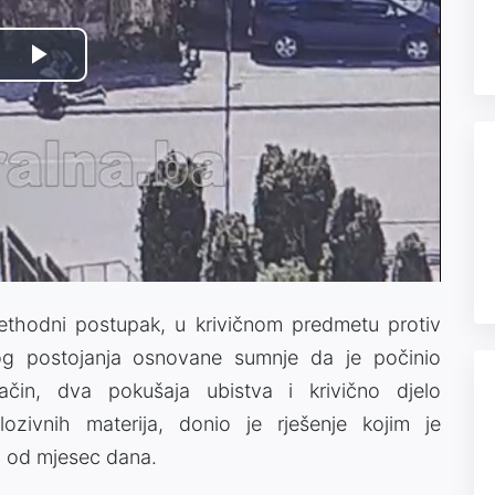
Play
Video
rethodni postupak, u krivičnom predmetu protiv
og postojanja osnovane sumnje da je počinio
ačin, dva pokušaja ubistva i krivično djelo
lozivnih materija, donio je rješenje kojim je
u od mjesec dana.