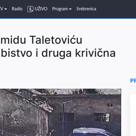
TV
Radio
UŽIVO
Program
Srebrenica
midu Taletoviću
istvo i druga krivična
P