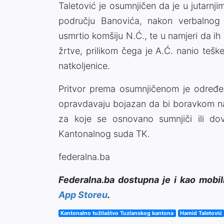
Taletović je osumnjičen da je u jutarnji
području Banovića, nakon verbalnog
usmrtio komšiju N.Ć., te u namjeri da ih 
žrtve, prilikom čega je A.Ć. nanio teš
natkoljenice.
Pritvor prema osumnjičenom je određen 
opravdavaju bojazan da bi boravkom na 
za koje se osnovano sumnjiči ili dov
Kantonalnog suda TK.
federalna.ba
Federalna.ba dostupna je i kao mobil
App Storeu
.
Kantonalno tužilaštvo Tuzlanskog kantona
Hamid Taletović