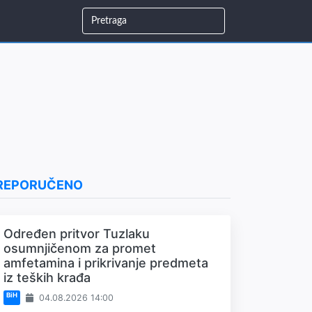
REPORUČENO
Određen pritvor Tuzlaku
osumnjičenom za promet
amfetamina i prikrivanje predmeta
iz teških krađa
BiH
04.08.2026 14:00