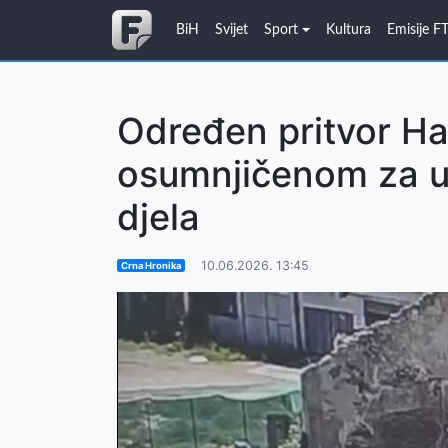
BiH
Svijet
Sport
Kultura
Emisije F
Određen pritvor Ha
osumnjičenom za ub
djela
10.06.2026. 13:45
Crna Hronika