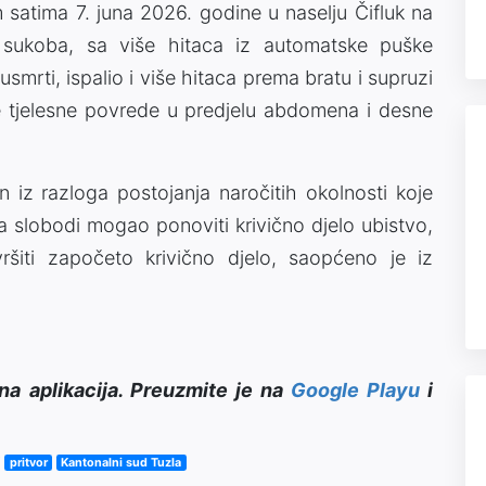
m satima 7. juna 2026. godine u naselju Čifluk na
 sukoba, sa više hitaca iz automatske puške
usmrti, ispalio i više hitaca prema bratu i supruzi
ke tjelesne povrede u predjelu abdomena i desne
iz razloga postojanja naročitih okolnosti koje
slobodi mogao ponoviti krivično djelo ubistvo,
ršiti započeto krivično djelo, saopćeno je iz
na aplikacija. Preuzmite je na
Google Playu
i
pritvor
Kantonalni sud Tuzla