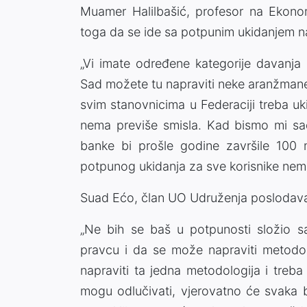
Muamer Halilbašić, profesor na Ekono
toga da se ide sa potpunim ukidanjem n
„Vi imate određene kategorije davanja 
Sad možete tu napraviti neke aranžmane 
svim stanovnicima u Federaciji treba u
nema previše smisla. Kad bismo mi sad
banke bi prošle godine završile 100 m
potpunog ukidanja za sve korisnike nema 
Suad Ećo, član UO Udruženja poslodava
„Ne bih se baš u potpunosti složio 
pravcu i da se može napraviti metodol
napraviti ta jedna metodologija i tr
mogu odlučivati, vjerovatno će svaka 