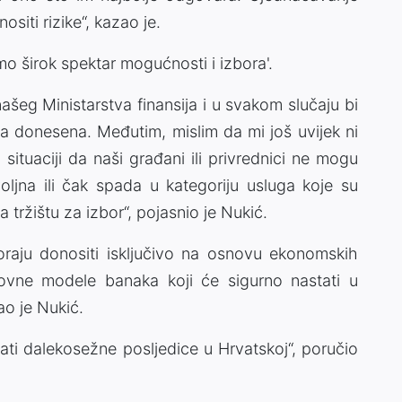
siti rizike“, kazao je.
o širok spektar mogućnosti i izbora'.
ašeg Ministarstva finansija i u svakom slučaju bi
ila donesena. Međutim, mislim da mi još uvijek ni
ituaciji da naši građani ili privrednici ne mogu
oljna ili čak spada u kategoriju usluga koje su
tržištu za izbor“, pojasnio je Nukić.
raju donositi isključivo na osnovu ekonomskih
lovne modele banaka koji će sigurno nastati u
o je Nukić.
ati dalekosežne posljedice u Hrvatskoj“, poručio