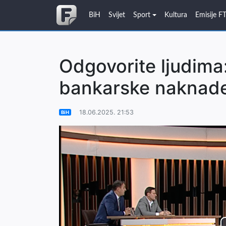
BiH
Svijet
Sport
Kultura
Emisije F
Odgovorite ljudima:
bankarske naknade
18.06.2025. 21:53
BiH