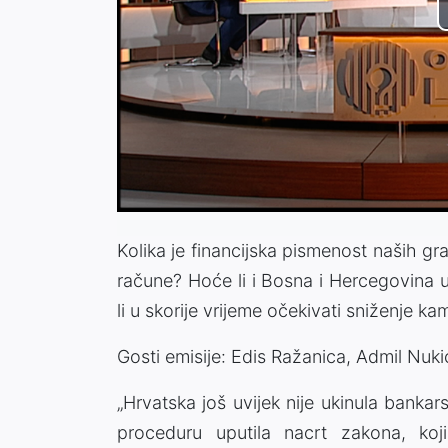
Kolika je financijska pismenost naših g
račune? Hoće li i Bosna i Hercegovina
li u skorije vrijeme očekivati sniženje k
Gosti emisije: Edis Ražanica, Admil Nuk
„Hrvatska još uvijek nije ukinula banka
proceduru uputila nacrt zakona, koj