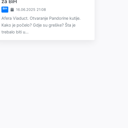
za BiH
BiH
16.06.2025 21:08
Afera Viaduct. Otvaranje Pandorine kutije.
Kako je počelo? Gdje su greške? Šta je
trebalo biti u...