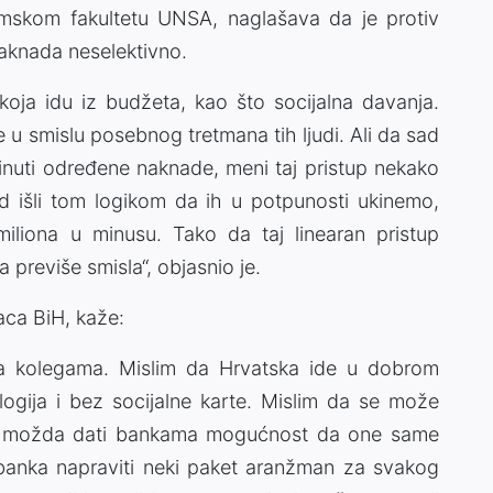
mskom fakultetu UNSA, naglašava da je protiv
aknada neselektivno.
koja idu iz budžeta, kao što socijalna davanja.
u smislu posebnog tretmana tih ljudi. Ali da sad
kinuti određene naknade, meni taj pristup nekako
 išli tom logikom da ih u potpunosti ukinemo,
iliona u minusu. Tako da taj linearan pristup
previše smisla“, objasnio je.
ca BiH, kaže:
sa kolegama. Mislim da Hrvatska ide u dobrom
ogija i bez socijalne karte. Mislim da se može
eba možda dati bankama mogućnost da one same
banka napraviti neki paket aranžman za svakog