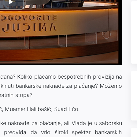
Video
Play
Player
is
loading.
Video
rađana? Koliko plaćamo bespotrebnih provizija na
 ukinuti bankarske naknade za plaćanje? Možemo
amatnih stopa?
ić, Muamer Halilbašić, Suad Ećo.
rske naknade za plaćanje, ali Vlada je u saborsku
i predviđa da vrlo široki spektar bankarskih