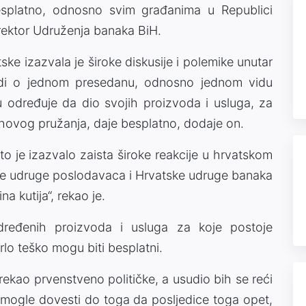
splatno, odnosno svim građanima u Republici
irektor Udruženja banaka BiH.
e izazvala je široke diskusije i polemike unutar
adi o jednom presedanu, odnosno jednom vidu
u određuje da dio svojih proizvoda i usluga, za
jihovog pružanja, daje besplatno, dodaje on.
to je izazvalo zaista široke reakcije u hrvatskom
ske udruge poslodavaca i Hrvatske udruge banaka
a kutija“, rekao je.
dređenih proizvoda i usluga za koje postoje
rlo teško mogu biti besplatni.
rekao prvenstveno političke, a usudio bih se reći
i mogle dovesti do toga da posljedice toga opet,