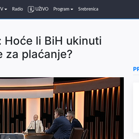
TV
Radio
UŽIVO
Program
Srebrenica
 Hoće li BiH ukinuti
 za plaćanje?
P