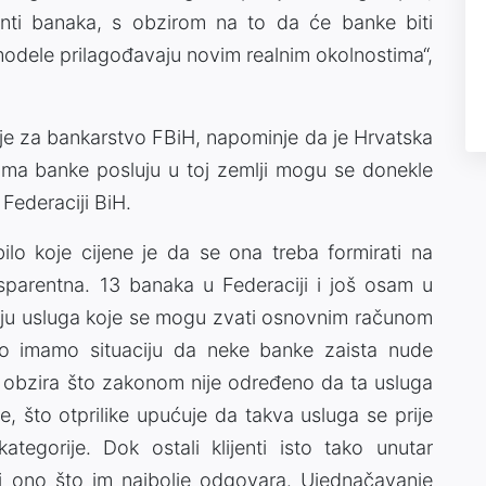
enti banaka, s obzirom na to da će banke biti
modele prilagođavaju novim realnim okolnostima“,
je za bankarstvo FBiH, napominje da je Hrvatska
ojima banke posluju u toj zemlji mogu se donekle
 Federaciji BiH.
lo koje cijene je da se ona treba formirati na
ransparentna. 13 banaka u Federaciji i još osam u
riju usluga koje se mogu zvati osnovnim računom
tno imamo situaciju da neke banke zaista nude
 obzira što zakonom nije određeno da ta usluga
, što otprilike upućuje da takva usluga se prije
ategorije. Dok ostali klijenti isto tako unutar
i ono što im najbolje odgovara. Ujednačavanje