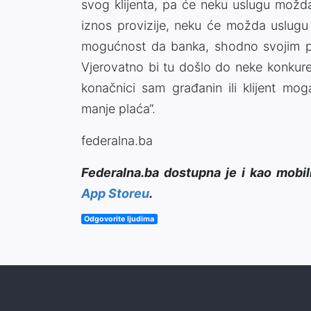
svog klijenta, pa će neku uslugu možda
iznos provizije, neku će možda uslugu i
mogućnost da banka, shodno svojim poli
Vjerovatno bi tu došlo do neke konkure
konačnici sam građanin ili klijent mo
manje plaća“.
federalna.ba
Federalna.ba dostupna je i kao mobil
App Storeu
.
Odgovorite ljudima