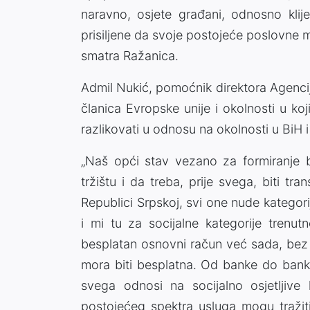
naravno, osjete građani, odnosno klij
prisiljene da svoje postojeće poslovne 
smatra Ražanica.
Admil Nukić, pomoćnik direktora Agenci
članica Evropske unije i okolnosti u k
razlikovati u odnosu na okolnosti u BiH i
„Naš opći stav vezano za formiranje bi
tržištu i da treba, prije svega, biti t
Republici Srpskoj, svi one nude katego
i mi tu za socijalne kategorije trenu
besplatan osnovni račun već sada, bez
mora biti besplatna. Od banke do banke
svega odnosi na socijalno osjetljive k
postojećeg spektra usluga mogu tražit