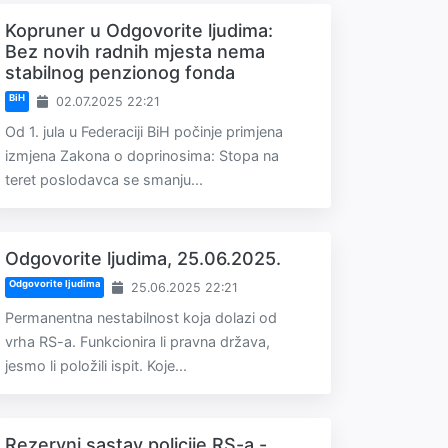
Kopruner u Odgovorite ljudima:
Bez novih radnih mjesta nema
stabilnog penzionog fonda
BiH
02.07.2025 22:21
Od 1. jula u Federaciji BiH počinje primjena
izmjena Zakona o doprinosima: Stopa na
teret poslodavca se smanju...
Odgovorite ljudima, 25.06.2025.
Odgovorite ljudima
25.06.2025 22:21
Permanentna nestabilnost koja dolazi od
vrha RS-a. Funkcionira li pravna država,
jesmo li položili ispit. Koje...
Rezervni sastav policije RS-a -