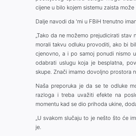
cijene u bilo kojem sistemu zaista može no
Dalje navodi da 'mi u FBiH trenutno imam
„Tako da ne možemo prejudicirati stav n
morali takvu odluku provoditi, ako bi b
cjenovno, a i po samoj ponudi nismo u s
odabrati uslugu koja je besplatna, pov
skupe. Znači imamo dovoljno prostora na 
Naša preporuka je da se te odluke mo
razloga i treba uvažiti efekte na pos
momentu kad se dio prihoda ukine, doda
„U svakom slučaju to je nešto što će im
je.