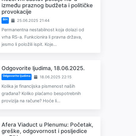
između praznog budžeta i političke
provokacije
BiH
25.06.2025 21:44
Permanentna nestabilnost koja dolazi od
vrha RS-a. Funkcionira li pravna država,
jesmo li položili ispit. Koje...
Odgovorite ljudima, 18.06.2025.
Odgovorite ljudima
18.06.2025 22:15
Kolika je financijska pismenost naših
građana? Koliko plaćamo bespotrebnih
provizija na račune? Hoće li...
Afera Viaduct u Plenumu: Početak,
greške, odgovornost i posljedice