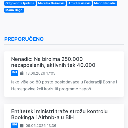
Odgovorite ljudima
Mersiha Beširović
Amir Hasičević
Mario Nenadić
Marin Bago
PREPORUČENO
Nenadić: Na biroima 250.000
nezaposlenih, aktivnih tek 40.000
BiH
18.06.2026 17:05
Iako više od 80 posto poslodavaca u Federaciji Bosne i
Hercegovine želi koristiti programe zapoš...
Entitetski ministri traže strožu kontrolu
Bookinga i Airbnb-a u BiH
BiH
09.06.2026 13:36