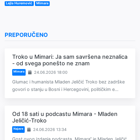
Lejla Huremović
Mimara
PREPORUČENO
Troko u Mimari: Ja sam savršena neznalica
- od svega ponešto ne znam
Mimara
24.06.2026 18:00
Glumac i humanista Mladen Jeličić Troko bez zadrške
govori o stanju u Bosni i Hercegovini, političkim e...
Od 18 sati u podcastu Mimara - Mladen
Jeličić-Troko
Najave
24.06.2026 13:34
Gost ovog izdanja podcasta „Mimara“ je Mladen Jeličić