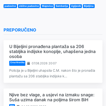
padavine
obilne padavine
Majevica
Semberija
Ugljevik
Bijeljina
PREPORUČENO
U Bijeljini pronađena plantaža sa 206
stabljika indijske konoplje, uhapšena jedna
osoba
Crna Hronika
07.08.2026 20:07
Policija je u Bijeljini uhapsila C.M. nakon što je pronašla
plantažu sa 206 stabljika indijske k...
Njive bez vlage, a usjevi na izmaku snage:
Suša uzima danak na poljima širom BiH
BiH