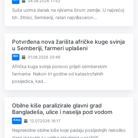
04.08.2026 17:52
Suša uzima danak na njivama širom zemlje. U najvećoj
bh. žitnici, Semberiji, ratari najvi&scaron...
Potvrđena nova žarišta afričke kuge svinja
u Semberiji, farmeri uplašeni
BiH
01.08.2026 20:49
Afrička kuga svinja ponovo prijeti semberskim
farmama Nakon tri godine od katastrofalnih
posljedica, kad...
Obilne kiše paralizirale glavni grad
Bangladeša, ulice i naselja pod vodom
Azija
12.07.2026 16:17
Neprekidne obilne kiše koje padaju posljednjih nekoliko
dana izazvale su velika plavljenja u različiti...