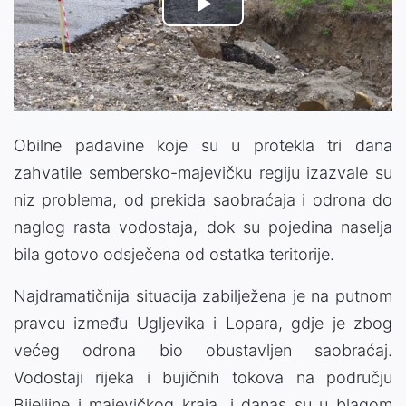
Play
Video
Obilne padavine koje su u protekla tri dana
zahvatile sembersko-majevičku regiju izazvale su
niz problema, od prekida saobraćaja i odrona do
naglog rasta vodostaja, dok su pojedina naselja
bila gotovo odsječena od ostatka teritorije.
Najdramatičnija situacija zabilježena je na putnom
pravcu između Ugljevika i Lopara, gdje je zbog
većeg odrona bio obustavljen saobraćaj.
Vodostaji rijeka i bujičnih tokova na području
Bijeljine i majevičkog kraja, i danas su u blagom