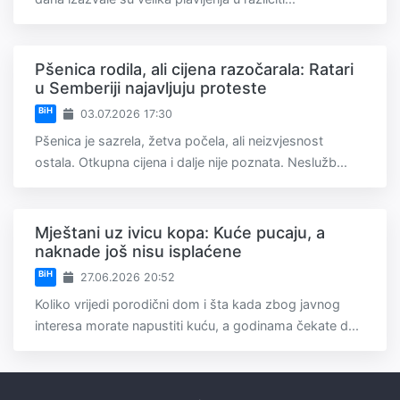
Pšenica rodila, ali cijena razočarala: Ratari
u Semberiji najavljuju proteste
BiH
03.07.2026 17:30
Pšenica je sazrela, žetva počela, ali neizvjesnost
ostala. Otkupna cijena i dalje nije poznata. Neslužb...
Mještani uz ivicu kopa: Kuće pucaju, a
naknade još nisu isplaćene
BiH
27.06.2026 20:52
Koliko vrijedi porodični dom i šta kada zbog javnog
interesa morate napustiti kuću, a godinama čekate d...