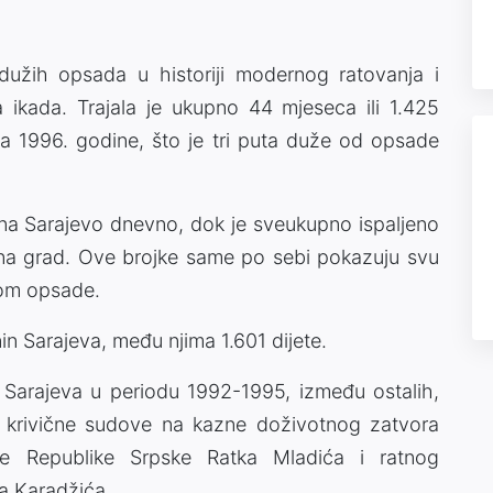
dužih opsada u historiji modernog ratovanja i
ikada. Trajala je ukupno 44 mjeseca ili 1.425
ra 1996. godine, što je tri puta duže od opsade
o na Sarajevo dnevno, dok je sveukupno ispaljeno
la na grad. Ove brojke same po sebi pokazuju svu
kom opsade.
 Sarajeva, među njima 1.601 dijete.
 Sarajeva u periodu 1992-1995, između ostalih,
 krivične sudove na kazne doživotnog zatvora
e Republike Srpske Ratka Mladića i ratnog
a Karadžića.