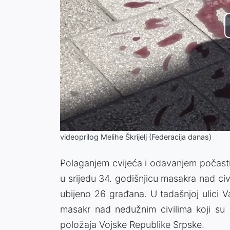
videoprilog Melihe Škrijelj (Federacija danas)
Polaganjem cvijeća i odavanjem počasti g
u srijedu 34. godišnjicu masakra nad civi
ubijeno 26 građana. U tadašnjoj ulici V
masakr nad nedužnim civilima koji su s
položaja Vojske Republike Srpske.