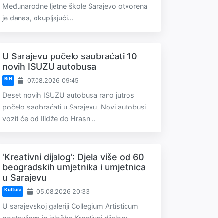
Međunarodne ljetne škole Sarajevo otvorena
je danas, okupljajući...
U Sarajevu počelo saobraćati 10
novih ISUZU autobusa
BiH
07.08.2026 09:45
Deset novih ISUZU autobusa rano jutros
počelo saobraćati u Sarajevu. Novi autobusi
vozit će od Ilidže do Hrasn...
'Kreativni dijalog': Djela više od 60
beogradskih umjetnika i umjetnica
u Sarajevu
Kultura
05.08.2026 20:33
U sarajevskoj galeriji Collegium Artisticum
postavljena je izložba Kreativni dijalog: