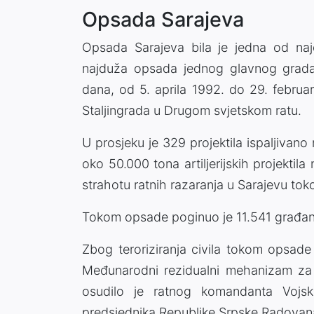
Opsada Sarajeva
Opsada Sarajeva bila je jedna od naj
najduža opsada jednog glavnog grada 
dana, od 5. aprila 1992. do 29. februa
Staljingrada u Drugom svjetskom ratu.
U prosjeku je 329 projektila ispaljivan
oko 50.000 tona artiljerijskih projekti
strahotu ratnih razaranja u Sarajevu to
Tokom opsade poginuo je 11.541 građanin
Zbog teroriziranja civila tokom opsade
Međunarodni rezidualni mehanizam za
osudilo je ratnog komandanta Vojsk
predsjednika Republike Srpske Radovan