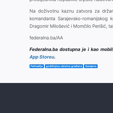
Na doživotnu kaznu zatvora za držanj
komandanta Sarajevsko-romanijskog k
Dragomir Milošević i Momčilo Perišić, ta
federalna.ba/AA
Federalna.ba dostupna je i kao mobil
App Storeu
.
Ferhadija
godišnjica ubistva građana
Sarajevo