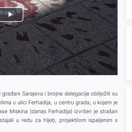
Video
Play
Player
is
loading.
Video
rađani Sarajeva i brojne delegacije obilježili su
lima u ulici Ferhadija, u centru grada, u kojem je
ase Miskina (danas Ferhadija) izvršen je strašan
tajali u redu za hljeb, projektilom ispaljenim s