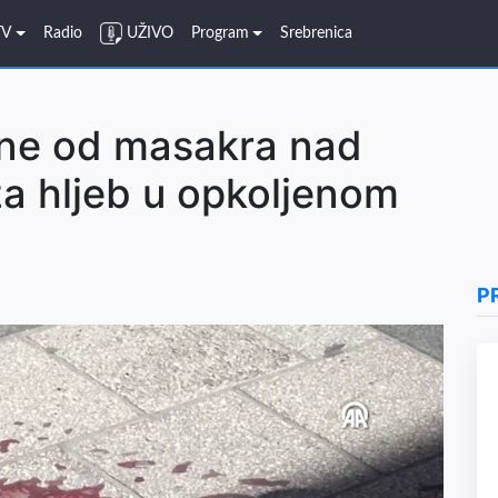
TV
Radio
UŽIVO
Program
Srebrenica
ine od masakra nad
a hljeb u opkoljenom
P