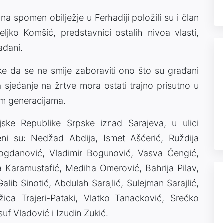
a spomen obilježje u Ferhadiji položili su i član
jko Komšić, predstavnici ostalih nivoa vlasti,
ađani.
 da se ne smije zaboraviti ono što su građani
 sjećanje na žrtve mora ostati trajno prisutno u
im generacijama.
ske Republike Srpske iznad Sarajeva, u ulici
eni su: Nedžad Abdija, Ismet Ašćerić, Ruždija
Bogdanović, Vladimir Bogunović, Vasva Čengić,
 Karamustafić, Mediha Omerović, Bahrija Pilav,
alib Sinotić, Abdulah Sarajlić, Sulejman Sarajlić,
ica Trajeri-Pataki, Vlatko Tanacković, Srećko
uf Vladović i Izudin Zukić.