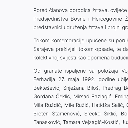
Pored članova porodica žrtava, cvijeće n
Predsjedništva Bosne i Hercegovine Žel
predstavnici udruženja žrtava i brojni gr
Tokom komemoracije upućene su poruke
Sarajeva preživjeli tokom opsade, te da
kolektivnoj svijesti kao opomena buduć
Od granate ispaljene sa položaja Voj
Ferhadija 27. maja 1992. godine ubij
Bektešević, Snježana Biloš, Predrag 
Gordana Čeklić, Mirsad Fazlagić, Emina
Mila Ruždić, Mile Ružić, Hatidža Salić, G
Sreten Stamenović, Srećko Šiklić, Bož
Tanasković, Tamara Vejzagić-Kostić, Jus