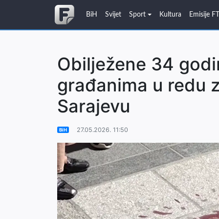
BiH
Svijet
Sport
Kultura
Emisije F
Obilježene 34 god
građanima u redu z
Sarajevu
27.05.2026. 11:50
BiH