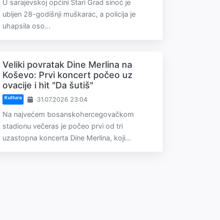
U sarajevskoj općini Stari Grad sinoć je
ubijen 28-godišnji muškarac, a policija je
uhapsila oso...
Veliki povratak Dine Merlina na
Koševo: Prvi koncert počeo uz
ovacije i hit "Da šutiš"
Kultura
31.07.2026 23:04
Na najvećem bosanskohercegovačkom
stadionu večeras je počeo prvi od tri
uzastopna koncerta Dine Merlina, koji...