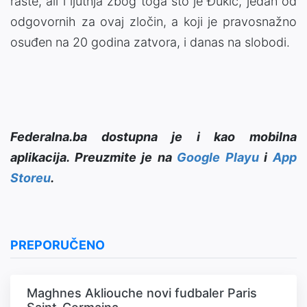
raste, ali i ljutnja zbog toga što je Đukić, jedan od
odgovornih za ovaj zločin, a koji je pravosnažno
osuđen na 20 godina zatvora, i danas na slobodi.
Federalna.ba dostupna je i kao mobilna
aplikacija. Preuzmite je na
Google Playu
i
App
Storeu
.
PREPORUČENO
Maghnes Akliouche novi fudbaler Paris