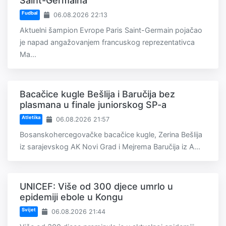
Saint-Germaina
Fudbal
06.08.2026 22:13
Aktuelni šampion Evrope Paris Saint-Germain pojačao
je napad angažovanjem francuskog reprezentativca
Ma...
Bacačice kugle Bešlija i Baručija bez
plasmana u finale juniorskog SP-a
Atletika
06.08.2026 21:57
Bosanskohercegovačke bacačice kugle, Zerina Bešlija
iz sarajevskog AK Novi Grad i Mejrema Baručija iz A...
UNICEF: Više od 300 djece umrlo u
epidemiji ebole u Kongu
Svijet
06.08.2026 21:44