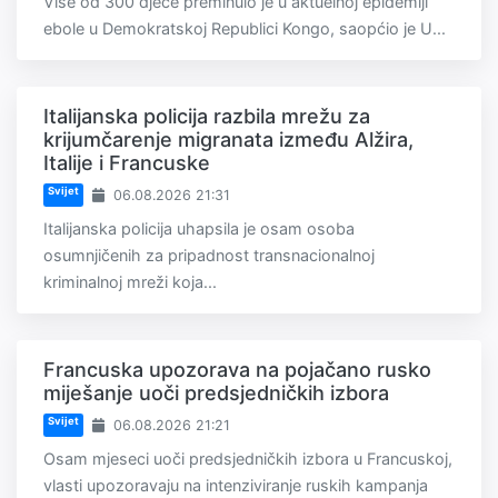
Više od 300 djece preminulo je u aktuelnoj epidemiji
ebole u Demokratskoj Republici Kongo, saopćio je U...
Italijanska policija razbila mrežu za
krijumčarenje migranata između Alžira,
Italije i Francuske
Svijet
06.08.2026 21:31
Italijanska policija uhapsila je osam osoba
osumnjičenih za pripadnost transnacionalnoj
kriminalnoj mreži koja...
Francuska upozorava na pojačano rusko
miješanje uoči predsjedničkih izbora
Svijet
06.08.2026 21:21
Osam mjeseci uoči predsjedničkih izbora u Francuskoj,
vlasti upozoravaju na intenziviranje ruskih kampanja