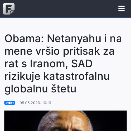
Obama: Netanyahu i na
mene vršio pritisak za
rat s Iranom, SAD
rizikuje katastrofalnu
globalnu štetu
05.05.2026. 10:19
Svijet