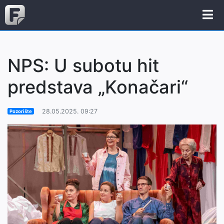
NPS: U subotu hit
predstava „Konačari“
28.05.2025. 09:27
Pozorište