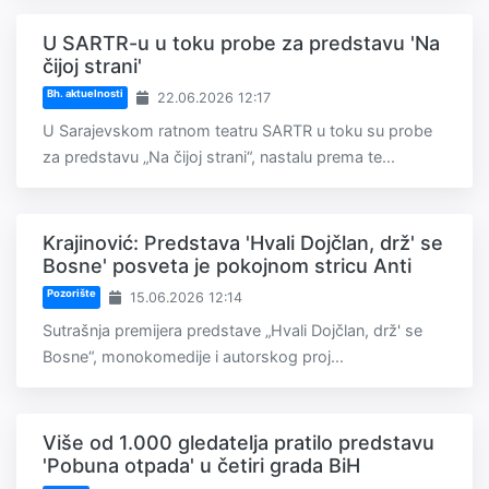
U SARTR-u u toku probe za predstavu 'Na
čijoj strani'
Bh. aktuelnosti
22.06.2026 12:17
U Sarajevskom ratnom teatru SARTR u toku su probe
za predstavu „Na čijoj strani“, nastalu prema te...
Krajinović: Predstava 'Hvali Dojčlan, drž' se
Bosne' posveta je pokojnom stricu Anti
Pozorište
15.06.2026 12:14
Sutrašnja premijera predstave „Hvali Dojčlan, drž' se
Bosne“, monokomedije i autorskog proj...
Više od 1.000 gledatelja pratilo predstavu
'Pobuna otpada' u četiri grada BiH