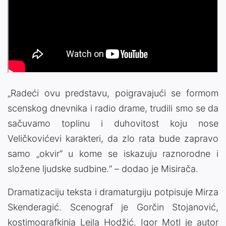
„Radeći ovu predstavu, poigravajući se formom
scenskog dnevnika i radio drame, trudili smo se da
sačuvamo toplinu i duhovitost koju nose
Veličkovićevi karakteri, da zlo rata bude zapravo
samo „okvir“ u kome se iskazuju raznorodne i
složene ljudske sudbine.“ – dodao je Misirača.
Dramatizaciju teksta i dramaturgiju potpisuje Mirza
Skenderagić. Scenograf je Gorčin Stojanović,
kostimografkinja Lejla Hodžić. Igor Motl je autor