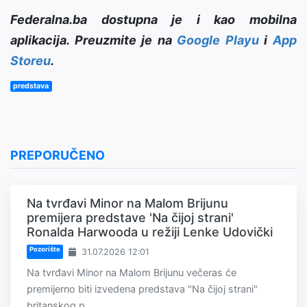
Federalna.ba dostupna je i kao mobilna
aplikacija. Preuzmite je na
Google Playu
i
App
Storeu
.
predstava
PREPORUČENO
Na tvrđavi Minor na Malom Brijunu
premijera predstave 'Na čijoj strani'
Ronalda Harwooda u režiji Lenke Udovički
Pozorište
31.07.2026 12:01
Na tvrđavi Minor na Malom Brijunu večeras će
premijerno biti izvedena predstava "Na čijoj strani"
britanskog p...