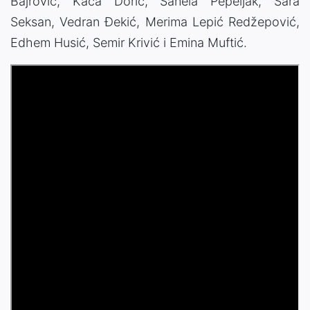
Bajrović, Kaća Dorić, Sanela Pepeljak, Sara
Seksan, Vedran Đekić, Merima Lepić Redžepović,
Edhem Husić, Semir Krivić i Emina Muftić.