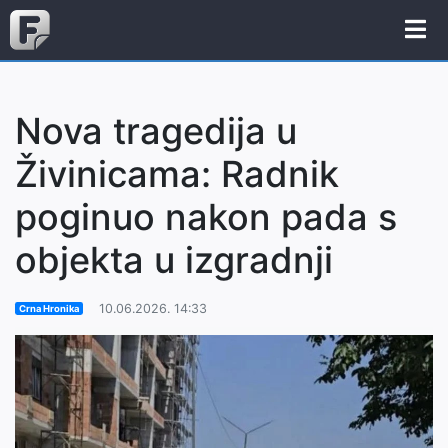
Nova tragedija u
Živinicama: Radnik
poginuo nakon pada s
objekta u izgradnji
10.06.2026. 14:33
Crna Hronika