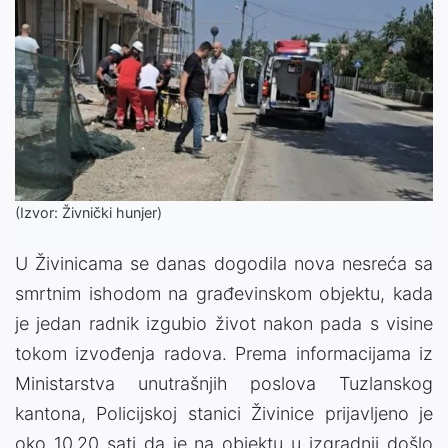
(Izvor: Živnički hunjer)
U Živinicama se danas dogodila nova nesreća sa
smrtnim ishodom na građevinskom objektu, kada
je jedan radnik izgubio život nakon pada s visine
tokom izvođenja radova. Prema informacijama iz
Ministarstva unutrašnjih poslova Tuzlanskog
kantona, Policijskoj stanici Živinice prijavljeno je
oko 10.20 sati da je na objektu u izgradnji došlo