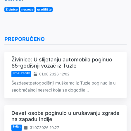
Živinice
nesreća
gradilište
PREPORUČENO
Živinice: U slijetanju automobila poginuo
65-godišnji vozač iz Tuzle
Crna Hronika
01.08.2026 12:02
Šezdesetpetogodišnji muškarac iz Tuzle poginuo je u
saobraćajnoj nesreći koja se dogodila...
Devet osoba poginulo u urušavanju zgrade
na zapadu Indije
Svijet
31.07.2026 10:27