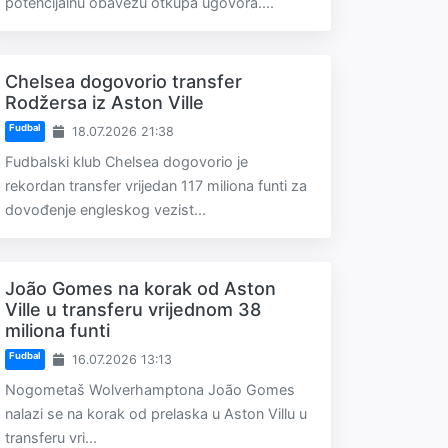
potencijalnu obavezu otkupa ugovora....
Chelsea dogovorio transfer
Rodžersa iz Aston Ville
Fudbal
18.07.2026 21:38
Fudbalski klub Chelsea dogovorio je
rekordan transfer vrijedan 117 miliona funti za
dovođenje engleskog vezist...
João Gomes na korak od Aston
Ville u transferu vrijednom 38
miliona funti
Fudbal
16.07.2026 13:13
Nogometaš Wolverhamptona João Gomes
nalazi se na korak od prelaska u Aston Villu u
transferu vri...