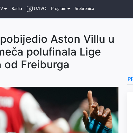
TV
Radio
UŽIVO
Program
Srebrenica
pobijedio Aston Villu u
meča polufinala Lige
a od Freiburga
P