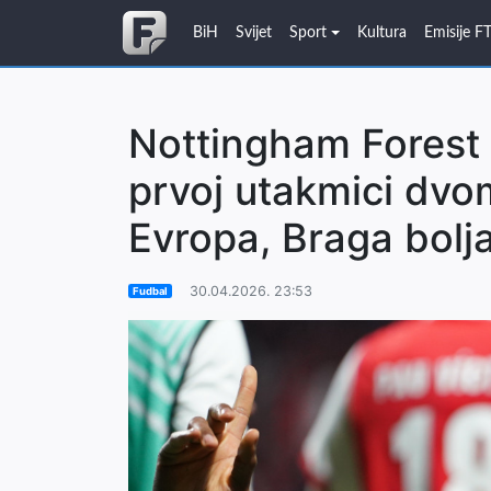
BiH
Svijet
Sport
Kultura
Emisije F
Nottingham Forest 
prvoj utakmici dvo
Evropa, Braga bolj
30.04.2026. 23:53
Fudbal