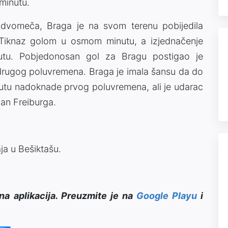
 minutu.
 dvomeča, Braga je na svom terenu pobijedila
e Tiknaz golom u osmom minutu, a izjednačenje
utu. Pobjedonosan gol za Bragu postigao je
rugog poluvremena. Braga je imala šansu da do
utu nadoknade prvog poluvremena, ali je udarac
man Freiburga.
ja u Bešiktašu.
na aplikacija. Preuzmite je na
Google Playu
i