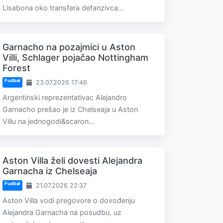
Lisabona oko transfera defanzivca...
Garnacho na pozajmici u Aston
Villi, Schlager pojačao Nottingham
Forest
Fudbal
23.07.2026 17:46
Argentinski reprezentativac Alejandro
Garnacho prešao je iz Chelseaja u Aston
Villu na jednogodi&scaron...
Aston Villa želi dovesti Alejandra
Garnacha iz Chelseaja
Fudbal
21.07.2026 22:37
Aston Villa vodi pregovore o dovođenju
Alejandra Garnacha na posudbu, uz