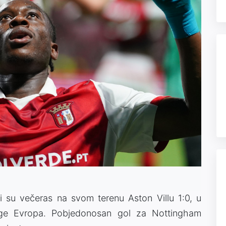
i su večeras na svom terenu Aston Villu 1:0, u
Lige Evropa. Pobjedonosan gol za Nottingham