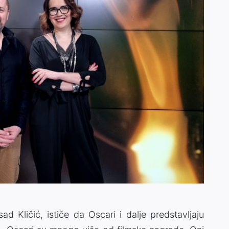
ad Kličić, ističe da Oscari i dalje predstavljaju