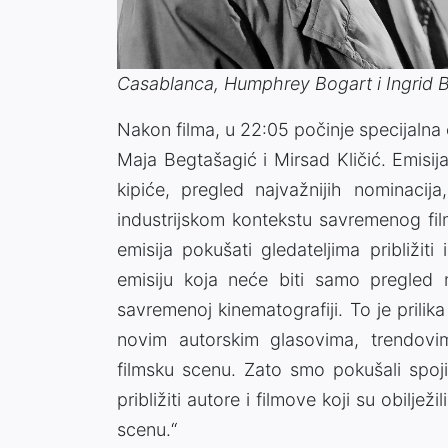
Casablanca, Humphrey Bogart i Ingrid
Nakon filma, u 22:05 počinje specijalna
Maja Begtašagić i Mirsad Kličić. Emisij
kipiće, pregled najvažnijih nominacij
industrijskom kontekstu savremenog fi
emisija pokušati gledateljima približiti 
emisiju koja neće biti samo pregled 
savremenoj kinematografiji. To je prilik
novim autorskim glasovima, trendovi
filmsku scenu. Zato smo pokušali spojit
približiti autore i filmove koji su obiljež
scenu.“