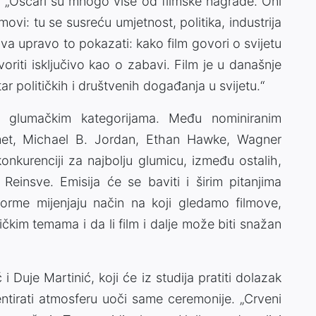
ju. „Oscari su mnogo više od filmske nagrade. Oni
ovi: tu se susreću umjetnost, politika, industrija
va upravo to pokazati: kako film govori o svijetu
oriti isključivo kao o zabavi. Film je u današnje
r političkih i društvenih događanja u svijetu.“
 glumačkim kategorijama. Među nominiranim
et, Michael B. Jordan, Ethan Hawke, Wagner
nkurenciji za najbolju glumicu, između ostalih,
einsve. Emisija će se baviti i širim pitanjima
tforme mijenjaju način na koji gledamo filmove,
kim temama i da li film i dalje može biti snažan
 Duje Martinić, koji će iz studija pratiti dolazak
entirati atmosferu uoči same ceremonije. „Crveni