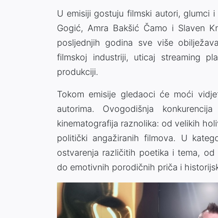
U emisiji gostuju filmski autori, glumci
Gogić, Amra Bakšić Čamo i Slaven Kn
posljednjih godina sve više obilježav
filmskoj industriji, uticaj streaming 
produkciji.
Tokom emisije gledaoci će moći vidjet
autorima. Ovogodišnja konkurencij
kinematografija raznolika: od velikih ho
politički angažiranih filmova. U katego
ostvarenja različitih poetika i tema, o
do emotivnih porodičnih priča i historij