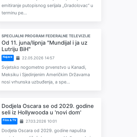
emitiranje putopisnog serijala „Gradolovac“ u
terminu pe...
SPECIJALNI PROGRAM FEDERALNE TELEVIZIJE
Od 11. juna/lipnja "Mundijal i ja uz
Lutriju BiH"
Najave
22.05.2026 14:57
Svjetsko nogometno prvenstvo u Kanadi,
Meksiku i Sjedinjenim Američkim Državama
nosi vrhunska uzbuđenja, a spe...
Dodjela Oscara se od 2029. godine
seli iz Hollywooda u 'novi dom'
Film & TV
27.03.2026 10:01
Dodjela Oscara od 2029. godine napušta