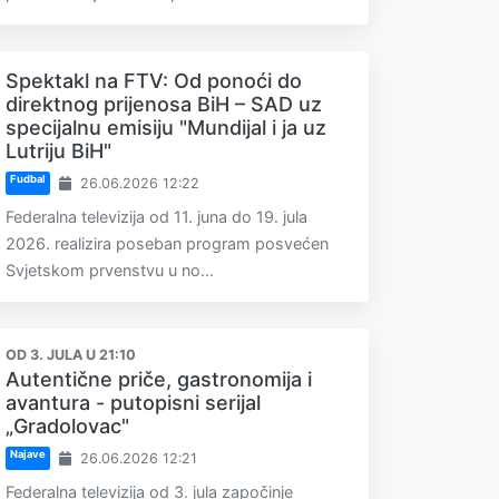
Spektakl na FTV: Od ponoći do
direktnog prijenosa BiH – SAD uz
specijalnu emisiju "Mundijal i ja uz
Lutriju BiH"
Fudbal
26.06.2026 12:22
Federalna televizija od 11. juna do 19. jula
2026. realizira poseban program posvećen
Svjetskom prvenstvu u no...
OD 3. JULA U 21:10
Autentične priče, gastronomija i
avantura - putopisni serijal
„Gradolovac"
Najave
26.06.2026 12:21
Federalna televizija od 3. jula započinje