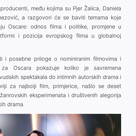
 i producenti, među kojima su Pjer Žalica, Daniela
ezović, a razgovori će se baviti temama koje
aju Oscare: odnos filma i politike, promjene u
platformi i pozicija evropskog filma u globalnoj
i i posebne priloge o nominiranim filmovima i
a za Oscara pokazuje koliko je savremena
livudskih spektakala do intimnih autorskih drama i
riji za najbolji film, primjerice, našlo se deset
d žanrovskih eksperimenata i društvenih alegorija
skih drama.