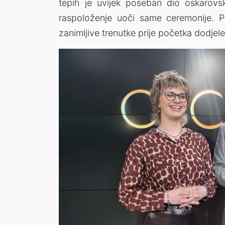
tepih je uvijek poseban dio oskarovsk
raspoloženje uoči same ceremonije. Po
zanimljive trenutke prije početka dodjele