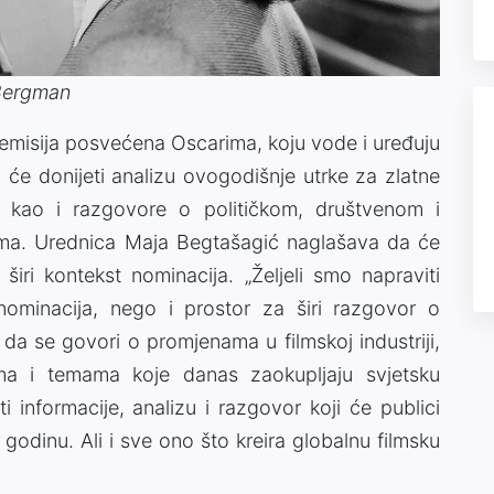
 Bergman
 emisija posvećena Oscarima, koju vode i uređuju
a će donijeti analizu ovogodišnje utrke za zlatne
a, kao i razgovore o političkom, društvenom i
lma. Urednica Maja Begtašagić naglašava da će
i širi kontekst nominacija. „Željeli smo napraviti
nominacija, nego i prostor za širi razgovor o
a da se govori o promjenama u filmskoj industriji,
ma i temama koje danas zaokupljaju svjetsku
i informacije, analizu i razgovor koji će publici
ili godinu. Ali i sve ono što kreira globalnu filmsku