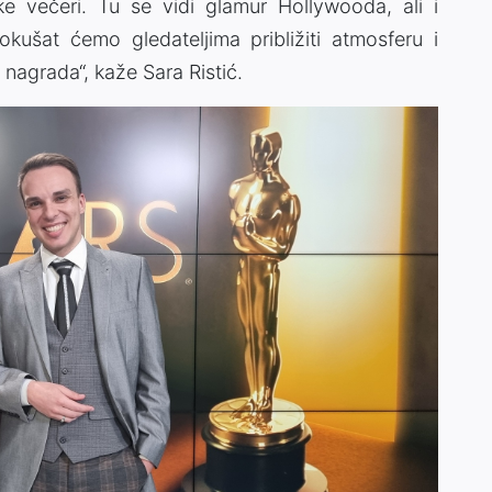
e večeri. Tu se vidi glamur Hollywooda, ali i
kušat ćemo gledateljima približiti atmosferu i
 nagrada“, kaže Sara Ristić.