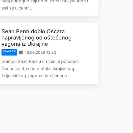
svoj dugogodišnji dom u srcu Hollywooda i
seli se u centr...
Sean Penn dobio Oscara
napravljenog od oštećenog
vagona iz Ukrajine
Film & TV
18.03.2026 13:33
Glumcu Sean Pennu uručen je poseban
Oscar izrađen od metala ukrajinskog
željezničkog vagona oštećenog r...