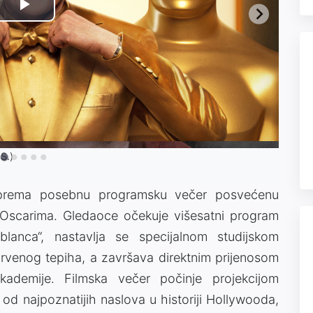
Play
Video
S.)
priprema posebnu programsku večer posvećenu
u: Oscarima. Gledaoce očekuje višesatni program
blanca“, nastavlja se specijalnom studijskom
crvenog tepiha, a završava direktnim prijenosom
kademije. Filmska večer počinje projekcijom
od najpoznatijih naslova u historiji Hollywooda,