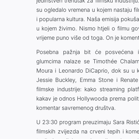
jedinstven trenutak za filmsku industri
su ogledalo vremena u kojem nastaju film
i popularna kultura. Naša emisija pokuša
u kojem živimo. Nismo htjeli o filmu gov
vrijeme puno više od toga. On je komenta
Posebna pažnja bit će posvećena i
glumcima nalaze se Timothée Chalam
Moura i Leonardo DiCaprio, dok su u ko
Jessie Buckley, Emma Stone i Renate R
filmske industrije: kako streaming pla
kakav je odnos Hollywooda prema politič
komentar savremenog društva.
U 23:30 program preuzimaju Sara Ristić i
filmskih zvijezda na crveni tepih i kom