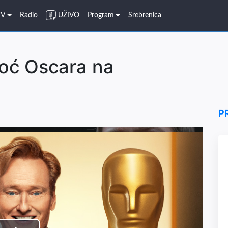
TV
Radio
UŽIVO
Program
Srebrenica
Noć Oscara na
P