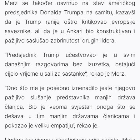
Merz se također osvrnuo na stav američkog
predsjednika Donalda Trumpa na samitu, kazavši
da je Trump ranije oštro kritikovao evropske
saveznike, ali da je u Ankari bio konstruktivan i
pažljivo saslušao zabrinutosti drugih lidera.
“Predsjednik Trump učestvovao je u svim
današnjim razgovorima bez izuzetka, ostajući
cijelo vrijeme u sali za sastanke“, rekao je Merz.
“Ono što me je posebno iznenadilo jeste njegovo
pažljivo slušanje predstavnika manjih država
članica. Bio je veoma svjestan onoga što se
dešava u tim manjim državama članicama i
pokazao je veliku empatiju“, rekao je.
Uprkos tenzijama i skepticizmu prije samita, Merz