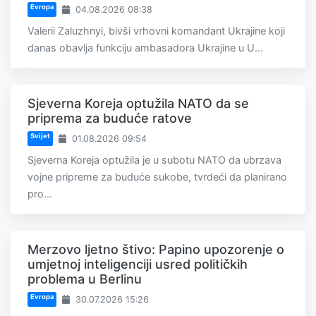
Evropa
04.08.2026 08:38
Valerii Zaluzhnyi, bivši vrhovni komandant Ukrajine koji
danas obavlja funkciju ambasadora Ukrajine u U...
Sjeverna Koreja optužila NATO da se
priprema za buduće ratove
Svijet
01.08.2026 09:54
Sjeverna Koreja optužila je u subotu NATO da ubrzava
vojne pripreme za buduće sukobe, tvrdeći da planirano
pro...
Merzovo ljetno štivo: Papino upozorenje o
umjetnoj inteligenciji usred političkih
problema u Berlinu
Evropa
30.07.2026 15:26