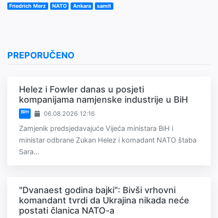
Friedrich Merz
NATO
Ankara
samit
PREPORUČENO
Helez i Fowler danas u posjeti
kompanijama namjenske industrije u BiH
BiH
06.08.2026 12:16
Zamjenik predsjedavajuće Vijeća ministara BiH i
ministar odbrane Zukan Helez i komadant NATO štaba
Sara...
"Dvanaest godina bajki": Bivši vrhovni
komandant tvrdi da Ukrajina nikada neće
postati članica NATO-a