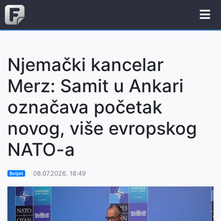
Njemački kancelar
Merz: Samit u Ankari
označava početak
novog, više evropskog
NATO-a
08.07.2026. 18:49
Svijet