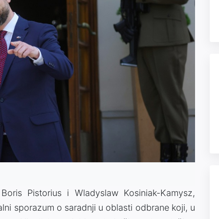
 Boris Pistorius i Wladyslaw Kosiniak-Kamysz,
alni sporazum o saradnji u oblasti odbrane koji, u