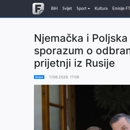
BiH
Svijet
Sport
Kultura
Emisije F
Njemačka i Poljska 
sporazum o odbram
prijetnji iz Rusije
17.06.2026. 17:06
Svijet