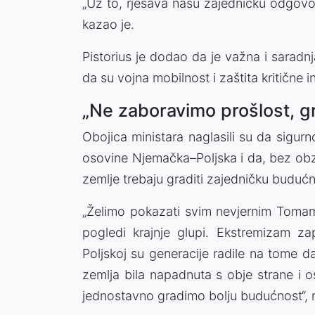
„Uz to, rješava našu zajedničku odgovo
kazao je.
Pistorius je dodao da je važna i saradn
da su vojna mobilnost i zaštita kritične i
„Ne zaboravimo prošlost, g
Obojica ministara naglasili su da sigur
osovine Njemačka–Poljska i da, bez obzi
zemlje trebaju graditi zajedničku budućn
„Želimo pokazati svim nevjernim Tomama
pogledi krajnje glupi. Ekstremizam za
Poljskoj su generacije radile na tome d
zemlja bila napadnuta s obje strane i 
jednostavno gradimo bolju budućnost“, 