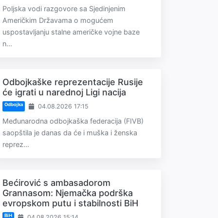
Poljska vodi razgovore sa Sjedinjenim
Američkim Državama o mogućem
uspostavljanju stalne američke vojne baze
n...
Odbojkaške reprezentacije Rusije
će igrati u narednoj Ligi nacija
Odbojka
04.08.2026 17:15
Međunarodna odbojkaška federacija (FIVB)
saopštila je danas da će i muška i ženska
reprez...
Bećirović s ambasadorom
Grannasom: Njemačka podrška
evropskom putu i stabilnosti BiH
BiH
04.08.2026 15:14