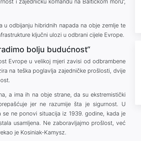
rnost i zajedničku komandu na Baltičkom moru“,
ja u odbijanju hibridnih napada na obje zemlje te
nfrastrukture ključni ulozi u odbrani cijele Evrope.
radimo bolju budućnost“
nost Evrope u velikoj mjeri zavisi od odbrambene
ra na teška poglavlja zajedničke prošlosti, dvije
ost.
, a ima ih na obje strane, da su ekstremistički
prepašćuje jer ne razumije šta je sigurnost. U
a se ne ponovi situacija iz 1939. godine, kada je
ostala usamljena. Ne zaboravljajmo prošlost, već
rekao je Kosiniak-Kamysz.