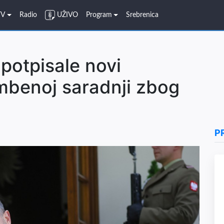
TV
Radio
UŽIVO
Program
Srebrenica
potpisale novi
benoj saradnji zbog
P