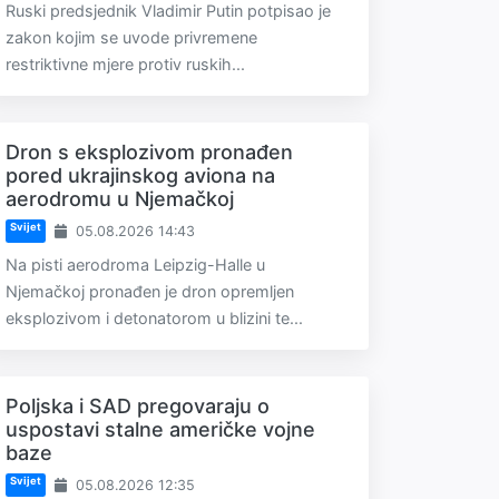
Ruski predsjednik Vladimir Putin potpisao je
zakon kojim se uvode privremene
restriktivne mjere protiv ruskih...
Dron s eksplozivom pronađen
pored ukrajinskog aviona na
aerodromu u Njemačkoj
Svijet
05.08.2026 14:43
Na pisti aerodroma Leipzig-Halle u
Njemačkoj pronađen je dron opremljen
eksplozivom i detonatorom u blizini te...
Poljska i SAD pregovaraju o
uspostavi stalne američke vojne
baze
Svijet
05.08.2026 12:35