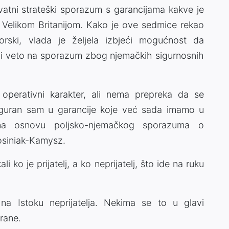
vatni strateški sporazum s garancijama kakve je
i Velikom Britanijom. Kako je ove sedmice rekao
orski, vlada je željela izbjeći mogućnost da
ži veto na sporazum zbog njemačkih sigurnosnih
perativni karakter, ali nema prepreka da se
iguran sam u garancije koje već sada imamo u
na osnovu poljsko-njemačkog sporazuma o
osiniak-Kamysz.
i ko je prijatelj, a ko neprijatelj, što ide na ruku
 na Istoku neprijatelja. Nekima se to u glavi
brane.