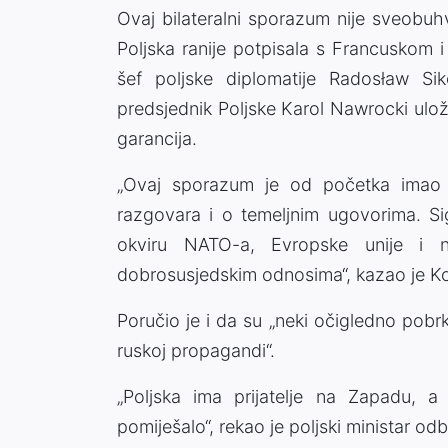
Ovaj bilateralni sporazum nije sveobuh
Poljska ranije potpisala s Francuskom 
šef poljske diplomatije Radosław Sik
predsjednik Poljske Karol Nawrocki ulo
garancija.
„Ovaj sporazum je od početka imao o
razgovara i o temeljnim ugovorima. S
okviru NATO-a, Evropske unije i 
dobrosusjedskim odnosima“, kazao je K
Poručio je i da su „neki očigledno pobrkal
ruskoj propagandi“.
„Poljska ima prijatelje na Zapadu, a
pomiješalo“, rekao je poljski ministar od