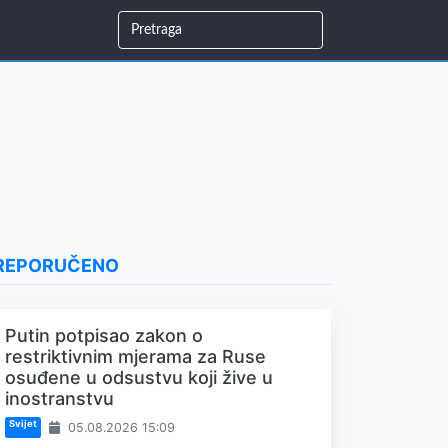
REPORUČENO
Putin potpisao zakon o
restriktivnim mjerama za Ruse
osuđene u odsustvu koji žive u
inostranstvu
Svijet
05.08.2026 15:09