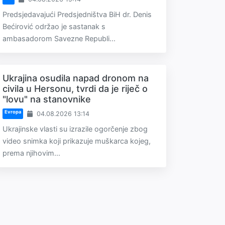
Predsjedavajući Predsjedništva BiH dr. Denis
Bećirović održao je sastanak s
ambasadorom Savezne Republi...
Ukrajina osudila napad dronom na
civila u Hersonu, tvrdi da je riječ o
"lovu" na stanovnike
Evropa
04.08.2026 13:14
Ukrajinske vlasti su izrazile ogorčenje zbog
video snimka koji prikazuje muškarca kojeg,
prema njihovim...