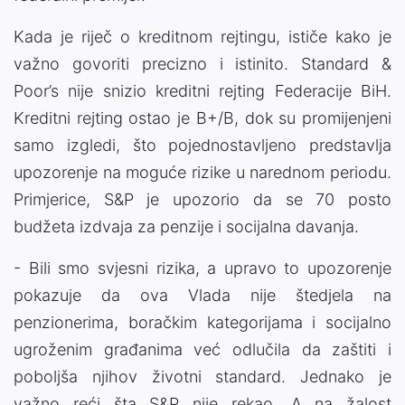
Kada je riječ o kreditnom rejtingu, ističe kako je
važno govoriti precizno i istinito. Standard &
Poor’s nije snizio kreditni rejting Federacije BiH.
Kreditni rejting ostao je B+/B, dok su promijenjeni
samo izgledi, što pojednostavljeno predstavlja
upozorenje na moguće rizike u narednom periodu.
Primjerice, S&P je upozorio da se 70 posto
budžeta izdvaja za penzije i socijalna davanja.
- Bili smo svjesni rizika, a upravo to upozorenje
pokazuje da ova Vlada nije štedjela na
penzionerima, boračkim kategorijama i socijalno
ugroženim građanima već odlučila da zaštiti i
poboljša njihov životni standard. Jednako je
važno reći šta S&P nije rekao. A na žalost