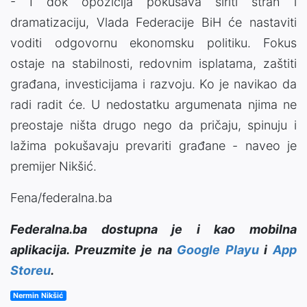
- I dok opozicija pokušava širiti strah i
dramatizaciju, Vlada Federacije BiH će nastaviti
voditi odgovornu ekonomsku politiku. Fokus
ostaje na stabilnosti, redovnim isplatama, zaštiti
građana, investicijama i razvoju. Ko je navikao da
radi radit će. U nedostatku argumenata njima ne
preostaje ništa drugo nego da pričaju, spinuju i
lažima pokušavaju prevariti građane - naveo je
premijer Nikšić.
Fena/federalna.ba
Federalna.ba dostupna je i kao mobilna
aplikacija. Preuzmite je na
Google Playu
i
App
Storeu
.
Nermin Nikšić