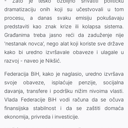
- Zato je teško ozbiljno shvatiti političku
dramatizaciju onih koji su učestvovali u tom
procesu, a danas svaku emisiju pokušavaju
predstaviti kao znak krize ili kolapsa sistema.
Građanima treba jasno reći da zaduženje nije
'nestanak novca', nego alat koji koriste sve države
kako bi uredno izvršavale obaveze i ulagale u
razvoj - naveo je Nikšić.
Federacija BiH, kako je naglasio, uredno izvršava
svoje obaveze, isplaćuje penzije, socijalna
davanja, transfere i podršku nižim nivoima vlasti.
Vlada Federacije BiH vodi računa da se očuva
finansijska stabilnost i da se zaštiti domaća
ekonomija, privreda i investicije.