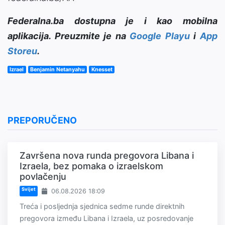
Federalna.ba dostupna je i kao mobilna
aplikacija. Preuzmite je na
Google Playu
i
App
Storeu
.
Izrael
Benjamin Netanyahu
Knesset
PREPORUČENO
Završena nova runda pregovora Libana i
Izraela, bez pomaka o izraelskom
povlačenju
Svijet
06.08.2026 18:09
Treća i posljednja sjednica sedme runde direktnih
pregovora između Libana i Izraela, uz posredovanje