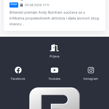
Svijet
05.08.2026 11:11
Britanski premijer Andy Burnham suočava se s
kritikama propalestinskih aktivista i dijela javnosti zbog
imenov...
Prijava
Facebook
Youtube
Instagram