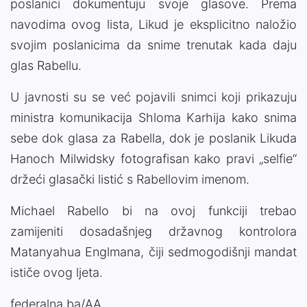
poslanici dokumentuju svoje glasove. Prema
navodima ovog lista, Likud je eksplicitno naložio
svojim poslanicima da snime trenutak kada daju
glas Rabellu.
U javnosti su se već pojavili snimci koji prikazuju
ministra komunikacija Shloma Karhija kako snima
sebe dok glasa za Rabella, dok je poslanik Likuda
Hanoch Milwidsky fotografisan kako pravi „selfie“
držeći glasački listić s Rabellovim imenom.
Michael Rabello bi na ovoj funkciji trebao
zamijeniti dosadašnjeg državnog kontrolora
Matanyahua Englmana, čiji sedmogodišnji mandat
ističe ovog ljeta.
federalna.ba/AA