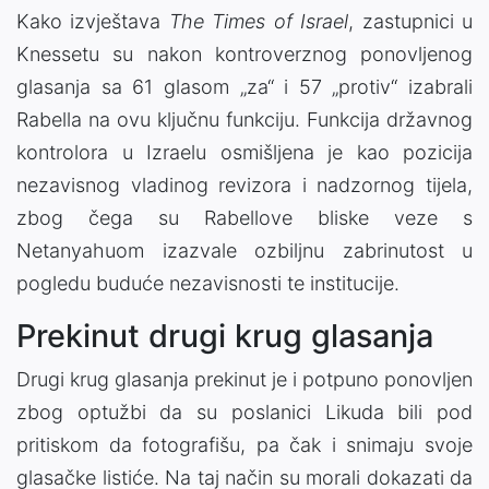
Kako izvještava
The Times of Israel
, zastupnici u
Knessetu su nakon kontroverznog ponovljenog
glasanja sa 61 glasom „za“ i 57 „protiv“ izabrali
Rabella na ovu ključnu funkciju. Funkcija državnog
kontrolora u Izraelu osmišljena je kao pozicija
nezavisnog vladinog revizora i nadzornog tijela,
zbog čega su Rabellove bliske veze s
Netanyahuom izazvale ozbiljnu zabrinutost u
pogledu buduće nezavisnosti te institucije.
Prekinut drugi krug glasanja
Drugi krug glasanja prekinut je i potpuno ponovljen
zbog optužbi da su poslanici Likuda bili pod
pritiskom da fotografišu, pa čak i snimaju svoje
glasačke listiće. Na taj način su morali dokazati da