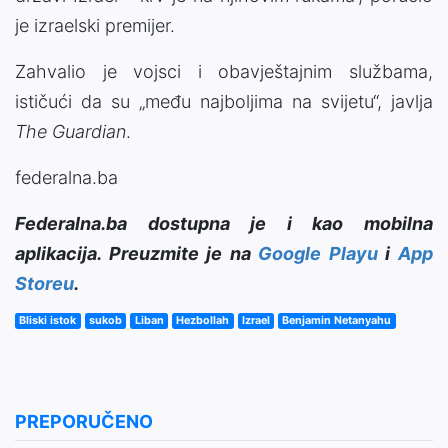
je izraelski premijer.
Zahvalio je vojsci i obavještajnim službama,
ističući da su „među najboljima na svijetu“, javlja
The Guardian
.
federalna.ba
Federalna.ba dostupna je i kao mobilna
aplikacija. Preuzmite je na
Google Playu
i
App
Storeu
.
Bliski istok
sukob
Liban
Hezbollah
Izrael
Benjamin Netanyahu
PREPORUČENO