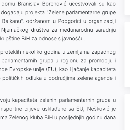
 domu Branislav Borenović učestvovali su kao
 događaju projekta "Zelene parlamentarne grupe
Balkanu", održanom u Podgorici u organizaciji
e i Njemačkog društva za međunarodnu saradnju
skupštine BiH za odnose s javnošću.
 proteklih nekoliko godina u zemljama zapadnog
 parlamentarnih grupa u regionu za promociju i
nde Evropske unije (EU), kao i jačanje kapaciteta
političkih odluka u područjima zelene agende i
voju kapaciteta zelenih parlamentarnih grupa u
ansportne ciljeve usklađene sa EU, Nešković je
ima Zelenog kluba BiH u posljednjih godinu dana