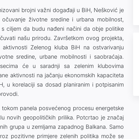
nizovani brojni važni događaji u BiH, Nešković je
 očuvanje životne sredine i urbana mobilnost,
u s ciljem da budu nađeni načini da obje politike
uvati našu prirodu. Završetkom ovog projekta,
 aktivnosti Zelenog kluba BiH na ostvarivanju
životne sredine, urbane mobilnosti i saobraćaja.
secima će u saradnji sa zelenim klubovima
irane aktivnosti na jačanju ekonomskih kapaciteta
 u korelaciji sa dosad planiranim i potpisanim
provodi.
je tokom panela posvećenog procesu energetske
u novih geopolitičkih prilika. Potcrtao je značaj
arnih grupa u zemljama zapadnog Balkana. Samo
kroz pozitivne primjere zelenih politika može se