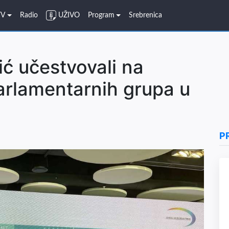
TV
Radio
UŽIVO
Program
Srebrenica
ić učestvovali na
arlamentarnih grupa u
P