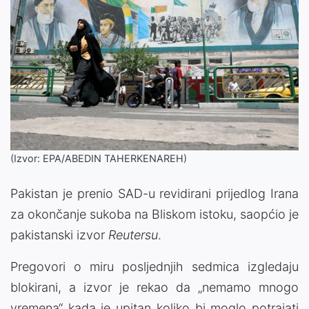
(Izvor: EPA/ABEDIN TAHERKENAREH)
Pakistan je prenio SAD-u revidirani prijedlog Irana
za okončanje sukoba na Bliskom istoku, saopćio je
pakistanski izvor
Reutersu
.
Pregovori o miru posljednjih sedmica izgledaju
blokirani, a izvor je rekao da „nemamo mnogo
vremena“ kada je upitan koliko bi moglo potrajati