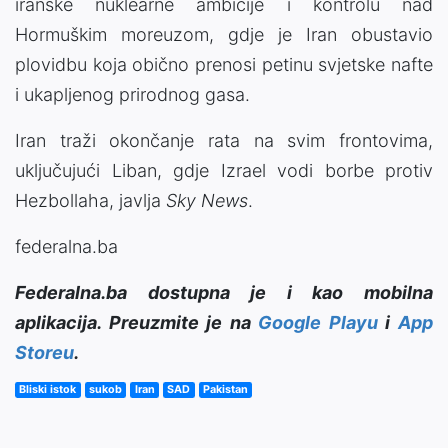
iranske nuklearne ambicije i kontrolu nad
Hormuškim moreuzom, gdje je Iran obustavio
plovidbu koja obično prenosi petinu svjetske nafte
i ukapljenog prirodnog gasa.
Iran traži okončanje rata na svim frontovima,
uključujući Liban, gdje Izrael vodi borbe protiv
Hezbollaha, javlja
Sky News
.
federalna.ba
Federalna.ba dostupna je i kao mobilna
aplikacija. Preuzmite je na
Google Playu
i
App
Storeu
.
Bliski istok
sukob
Iran
SAD
Pakistan