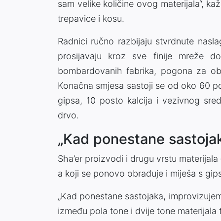
sam velike količine ovog materijala“, k
trepavice i kosu.
Radnici ručno razbijaju stvrdnute nasl
prosijavaju kroz sve finije mreže d
bombardovanih fabrika, pogona za ob
Konačna smjesa sastoji se od oko 60 po
gipsa, 10 posto kalcija i vezivnog sred
drvo.
„Kad ponestane sastojak
Sha’er proizvodi i drugu vrstu materijala 
a koji se ponovo obrađuje i miješa s gips
„Kad ponestane sastojaka, improvizujem
između pola tone i dvije tone materijala 