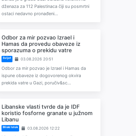
dženaza za 112 Palestinaca čiji su posmrtni
ostaci nedavno pronađeni...
Odbor za mir pozvao Izrael i
Hamas da provedu obaveze iz
sporazuma o prekidu vatre
Svijet
03.08.2026 20:51
Odbor za mir pozvao je Izrael i Hamas da
ispune obaveze iz dogovorenog okvira
prekida vatre u Gazi, poručiv&sc...
Libanske vlasti tvrde da je IDF
koristio fosforne granate u južnom
Libanu
Bliski Istok
03.08.2026 12:22