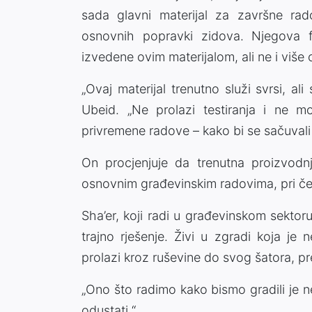
sada glavni materijal za završne rado
osnovnih popravki zidova. Njegova f
izvedene ovim materijalom, ali ne i više 
„Ovaj materijal trenutno služi svrsi, a
Ubeid. „Ne prolazi testiranja i ne mo
privremene radove – kako bi se sačuvali ž
On procjenjuje da trenutna proizvodnj
osnovnim građevinskim radovima, pri čemu
Sha’er, koji radi u građevinskom sekto
trajno rješenje. Živi u zgradi koja je
prolazi kroz ruševine do svog šatora, pre
„Ono što radimo kako bismo gradili je 
odustati.“