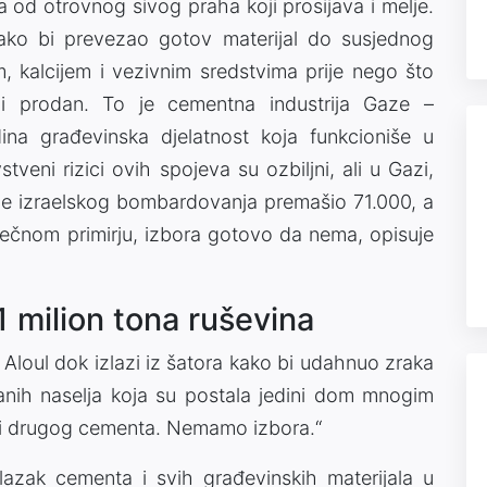
ta od otrovnog sivog praha koji prosijava i melje.
ako bi prevezao gotov materijal do susjednog
m, kalcijem i vezivnim sredstvima prije nego što
 prodan. To je cementna industrija Gaze –
ina građevinska djelatnost koja funkcioniše u
veni rizici ovih spojeva su ozbiljni, ali u Gazi,
ine izraelskog bombardovanja premašio 71.000, a
ečnom primirju, izbora gotovo da nema, opisuje
1 milion tona ruševina
 Aloul dok izlazi iz šatora kako bi udahnuo zraka
nih naselja koja su postala jedini dom mnogim
iti drugog cementa. Nemamo izbora.“
lazak cementa i svih građevinskih materijala u