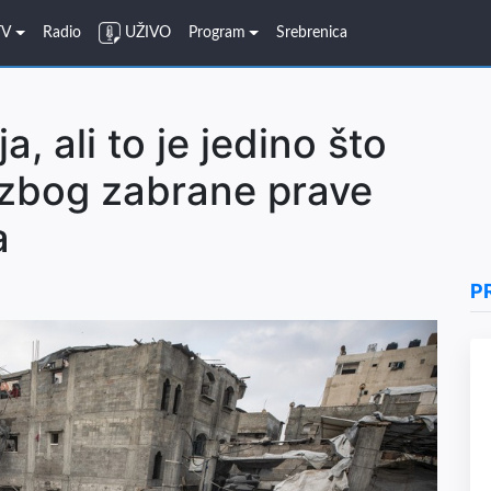
TV
Radio
UŽIVO
Program
Srebrenica
a, ali to je jedino što
 zbog zabrane prave
a
P