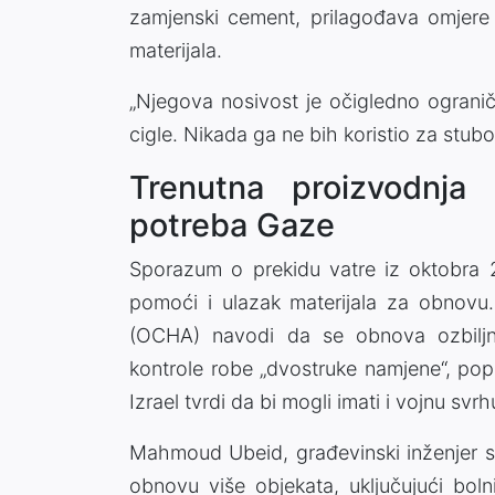
zamjenski cement, prilagođava omjere
materijala.
„Njegova nosivost je očigledno ogranič
cigle. Nikada ga ne bih koristio za stubo
Trenutna proizvodnja 
potreba Gaze
Sporazum o prekidu vatre iz oktobra 
pomoći i ulazak materijala za obnovu
(OCHA) navodi da se obnova ozbiljn
kontrole robe „dvostruke namjene“, pop
Izrael tvrdi da bi mogli imati i vojnu svrh
Mahmoud Ubeid, građevinski inženjer sp
obnovu više objekata, uključujući bol