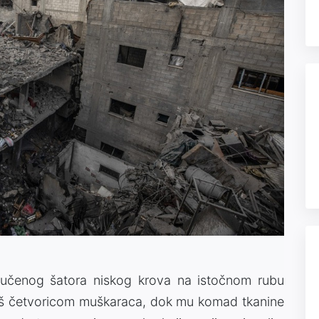
skučenog šatora niskog krova na istočnom rubu
još četvoricom muškaraca, dok mu komad tkanine