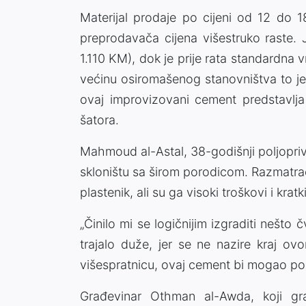
Materijal prodaje po cijeni od 12 do 
preprodavača cijena višestruko raste.
1.110 KM), dok je prije rata standardn
većinu osiromašenog stanovništva to je 
ovaj improvizovani cement predstavlja
šatora.
Mahmoud al-Astal, 38-godišnji poljoprivr
skloništu sa širom porodicom. Razmatra
plastenik, ali su ga visoki troškovi i kratki
„Činilo mi se logičnijim izgraditi nešto 
trajalo duže, jer se ne nazire kraj ov
višespratnicu, ovaj cement bi mogao posl
Građevinar Othman al-Awda, koji gr