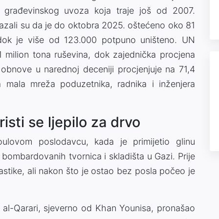
 građevinskog uvoza koja traje još od 2007.
azali su da je do oktobra 2025. oštećeno oko 81
dok je više od 123.000 potpuno uništeno. UN
61 milion tona ruševina, dok zajednička procjena
obnove u narednoj deceniji procjenjuje na 71,4
a mala mreža poduzetnika, radnika i inženjera
sti se ljepilo za drvo
loulovom poslodavcu, kada je primijetio glinu
mbardovanih tvornica i skladišta u Gazi. Prije
astike, ali nakon što je ostao bez posla počeo je
u al-Qarari, sjeverno od Khan Younisa, pronašao