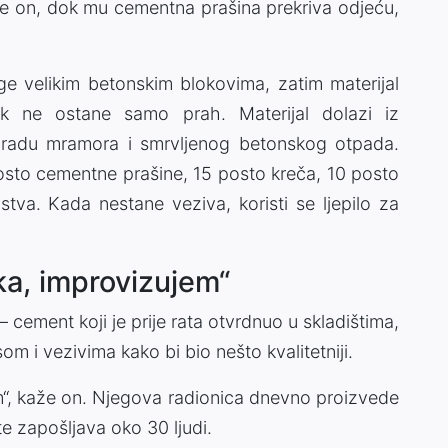
aže on, dok mu cementna prašina prekriva odjeću,
age velikim betonskim blokovima, zatim materijal
ok ne ostane samo prah. Materijal dolazi iz
radu mramora i smrvljenog betonskog otpada.
sto cementne prašine, 15 posto kreča, 10 posto
stva. Kada nestane veziva, koristi se ljepilo za
a, improvizujem“
– cement koji je prije rata otvrdnuo u skladištima,
om i vezivima kako bi bio nešto kvalitetniji.
“, kaže on. Njegova radionica dnevno proizvede
te zapošljava oko 30 ljudi.