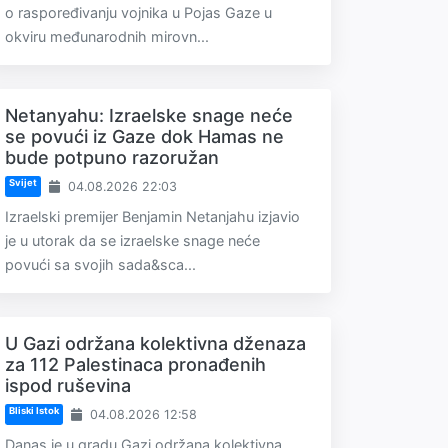
o raspoređivanju vojnika u Pojas Gaze u
okviru međunarodnih mirovn...
Netanyahu: Izraelske snage neće
se povući iz Gaze dok Hamas ne
bude potpuno razoružan
Svijet
04.08.2026 22:03
Izraelski premijer Benjamin Netanjahu izjavio
je u utorak da se izraelske snage neće
povući sa svojih sada&sca...
U Gazi održana kolektivna dženaza
za 112 Palestinaca pronađenih
ispod ruševina
Bliski Istok
04.08.2026 12:58
Danas je u gradu Gazi održana kolektivna