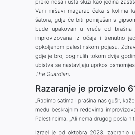
preko nosa i usta služi kao jedina zašti
Vani mršavi magarac čeka s kolima k
šatora, gdje će biti pomiješan s gipso
bude upakovan u vreće od brašna i
improvizovana iz očaja i trenutno jed
opkoljenom palestinskom pojasu. Zdravst
gdje je broj poginulih tokom dvije god
ubistva se nastavljaju uprkos osmomjes
The Guardian
.
Razaranje je proizvelo 6
„Radimo satima i prašina nas guši“, kaže
među beskrajnim redovima improvizova
Palestincima. „Ali nema drugog posla n
Izrael je od oktobra 2023. zabranio u