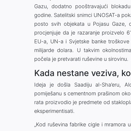
Gazu, dodatno pooštravajući blokadu
godine. Satelitski snimci UNOSAT-a pok
posto svih objekata u Pojasu Gaze, 
procjenjuje da je razaranje proizvelo 
EU-a, UN-a i Svjetske banke troškove 
milijarde dolara. U takvim okolnostim
počela je pretvarati ruševine u sirovinu.
Kada nestane veziva, kori
Ideja je došla Saadiju al-Sha’eru, A
pomiješanu s cementnom prašinom oko bo
rata proizvodio je predmete od staklopl
eksperimentisati.
„Kod ruševina fabrike cigle i mramora 