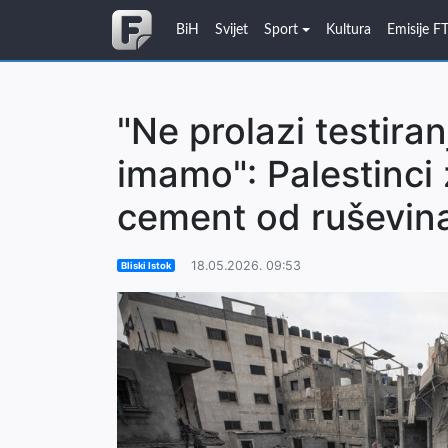
BiH
Svijet
Sport
Kultura
Emisije F
"Ne prolazi testiranj
imamo": Palestinci
cement od ruševin
18.05.2026. 09:53
Bliski Istok