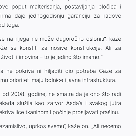
ve poput malterisanja, postavljanja pločica i
irma daje jednogodišnju garanciju za radove
od toga.
li se na njega ne može dugoročno osloniti“, kaže
že se koristiti za nosive konstrukcije. Ali za
ivoti i imovina – to je jedino što imamo.“
a ne pokriva ni hiljaditi dio potreba Gaze za
 prioritet imaju bolnice i javna infrastruktura.
ru od 2008. godine, ne smatra da je ono što radi
 nekada služila kao zatvor Asda’a i svakog jutra
kriva lice tkaninom i počinje prosijavati prašinu.
nezamislivo, uprkos svemu“, kaže on. „Ali nećemo