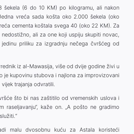
18 šekela (6 do 10 KM) po kilogramu, ali nakon
 Jedna vreća sada košta oko 2.000 šekela (oko
a vreća cementa koštala svega 40 (oko 22 KM). Za
nedostižno, ali za one koji uspiju skupiti novac,
 jedinu priliku za izgradnju nečega čvršćeg od
ednik iz al-Mawasija, više od dvije godine živi u
o je kupovinu stubova i najlona za improvizovani
 vijek trajanja odvratili.
čvršće što bi nas zaštitilo od vremenskih uslova i
om raseljavanju“, kaže on. „A pošto ne gradimo
užiti.“
adi malu dvosobnu kuću za Astala koristeći