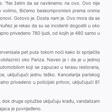
je. "Ne želim da se naviknemo na ovo. Ovo nije
što volimo, Bićemo beskompromisni prema onima
 ponovi. Gotovo je. Dosta nam je. Ovo mora da se
 Nuñez je rekao da su se incidenti dogodili u oko
upno privedeno 780 ljudi, od kojih je 480 samo u
tervenisala pet puta tokom noći kako bi spriječila
 obilaznici oko Pariza. Naveo je i da je u jednoj
 automobilom koji se zapucao u terasu restorana,
e, uključujući jednu teško. Kancelarija pariskog
lno privedeno u policijski pritvor, uključujući 81
e, dok druge optužbe uključuju krađu, vandalizam
ajaca je povrijeđeno.