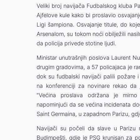
Veliki broj navijača Fudbalskog kluba Pa
Ajfelove kule kako bi proslavio osvajan
Ligi šampiona. Osvajanje titule, do ko
Arsenalom, su tokom noći obilježili nas
da policija privede stotine ljudi.
Ministar unutrašnjih poslova Laurent Nu
drugim gradovima, a 57 policajaca je ran
dok su fudbalski navijači palili požare
na konferenciji za novinare rekao da j
"Većina proslava održana je mirno 
napominjući da se većina incidenata dog
Saint Germaina, u zapadnom Parizu, gdje
Navijači su počeli da slave u Parizu
Budimpešti, gdje je PSG krunisan za p