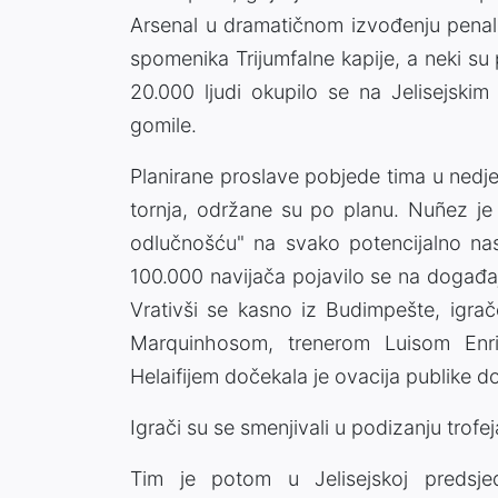
Arsenal u dramatičnom izvođenju penala
spomenika Trijumfalne kapije, a neki su p
20.000 ljudi okupilo se na Jelisejskim
gomile.
Planirane proslave pobjede tima u nedj
tornja, održane su po planu. Nuñez je 
odlučnošću" na svako potencijalno na
100.000 navijača pojavilo se na događa
Vrativši se kasno iz Budimpešte, igra
Marquinhosom, trenerom Luisom Enr
Helaifijem dočekala je ovacija publike d
Igrači su se smenjivali u podizanju trofej
Tim je potom u Jelisejskoj predsjed