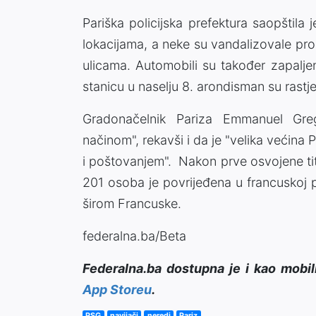
Pariška policijska prefektura saopštil
lokacijama, a neke su vandalizovale pro
ulicama. Automobili su također zapalje
stanicu u naselju 8. arondisman su rastjer
Gradonačelnik Pariza Emmanuel Greg
načinom", rekavši i da je "velika većina 
i poštovanjem". Nakon prve osvojene ti
201 osoba je povrijeđena u francuskoj pr
širom Francuske.
federalna.ba/Beta
Federalna.ba dostupna je i kao mobil
App Storeu
.
PSG
navijači
neredi
Pariz