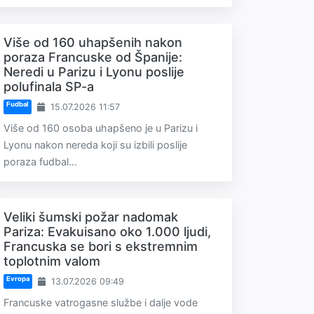
Više od 160 uhapšenih nakon
poraza Francuske od Španije:
Neredi u Parizu i Lyonu poslije
polufinala SP-a
Fudbal
15.07.2026 11:57
Više od 160 osoba uhapšeno je u Parizu i
Lyonu nakon nereda koji su izbili poslije
poraza fudbal...
Veliki šumski požar nadomak
Pariza: Evakuisano oko 1.000 ljudi,
Francuska se bori s ekstremnim
toplotnim valom
Evropa
13.07.2026 09:49
Francuske vatrogasne službe i dalje vode