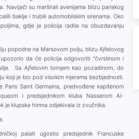
. Navijači su marširali avenijama blizu pariskog
alili baklje i trubili automobilskim sirenama. Oko
 poljima, gdje je policija radila na obuzdavanju
elju popodne na Marsovom polju, blizu Ajfelovog
upozorio da će policija odgovoriti "čvrstinom i
silje. Sa Ajfelovim tornjem kao pozadinom, do
ju koji je bio pod visokim mjerama bezbjednosti.
če Paris Saint Germaina, predvođene kapitenom
iqueom i predsjednikom kluba Nasserom Al-
ok je klupska himna odjekivala iz zvučnika.
a.
ničkoj palati ugostio predsjednik Francuske