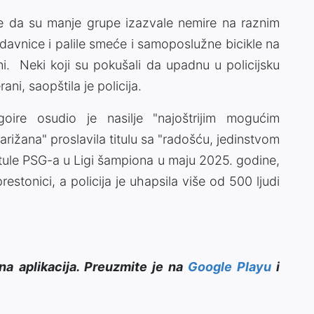
a je da su manje grupe izazvale nemire na raznim
davnice i palile smeće i samoposlužne bicikle na
ni. Neki koji su pokušali da upadnu u policijsku
ani, saopštila je policija.
oire osudio je nasilje "najoštrijim mogućim
Parižana" proslavila titulu sa "radošću, jedinstvom
tule PSG-a u Ligi šampiona u maju 2025. godine,
estonici, a policija je uhapsila više od 500 ljudi
na aplikacija. Preuzmite je na
Google Playu
i