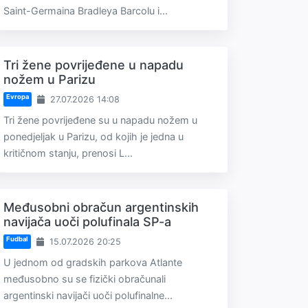
Saint-Germaina Bradleya Barcolu i...
Tri žene povrijeđene u napadu
nožem u Parizu
Evropa
27.07.2026 14:08
Tri žene povrijeđene su u napadu nožem u
ponedjeljak u Parizu, od kojih je jedna u
kritičnom stanju, prenosi L...
Međusobni obračun argentinskih
navijača uoči polufinala SP-a
Fudbal
15.07.2026 20:25
U jednom od gradskih parkova Atlante
međusobno su se fizički obračunali
argentinski navijači uoči polufinalne...