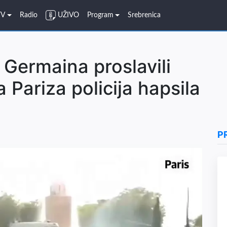
TV
Radio
UŽIVO
Program
Srebrenica
t Germaina proslavili
a Pariza policija hapsila
P