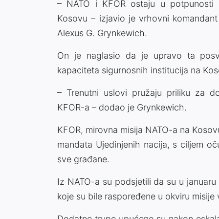
– NATO i KFOR ostaju u potpunosti po
Kosovu – izjavio je vrhovni komandan
Alexus G. Grynkewich.
On je naglasio da je upravo ta posveć
kapaciteta sigurnosnih institucija na Ko
– Trenutni uslovi pružaju priliku za d
KFOR-a – dodao je Grynkewich.
KFOR, mirovna misija NATO-a na Kosovu
mandata Ujedinjenih nacija, s ciljem o
sve građane.
Iz NATO-a su podsjetili da su u januar
koje su bile raspoređene u okviru misije 
Dodatne trupe upućene su nakon eskalac