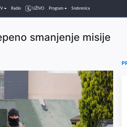
TV
Radio
UŽIVO
Program
Srebrenica
epeno smanjenje misije
P