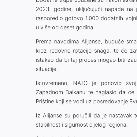
2023. godine, uključujući napade n
rasporedio gotovo 1.000 dodatnih vojnik
u više od deset godina.
Prema navodima Alijanse, buduće sman
kroz redovne rotacije snaga, te će zav
istakao da bi taj proces mogao biti zau
situacije.
Istovremeno, NATO je ponovio svoju
Zapadnom Balkanu te naglasio da će n
Prištine koji se vodi uz posredovanje Ev
Iz Alijanse su poručili da je nastava
stabilnost i sigurnost cijelog regiona.