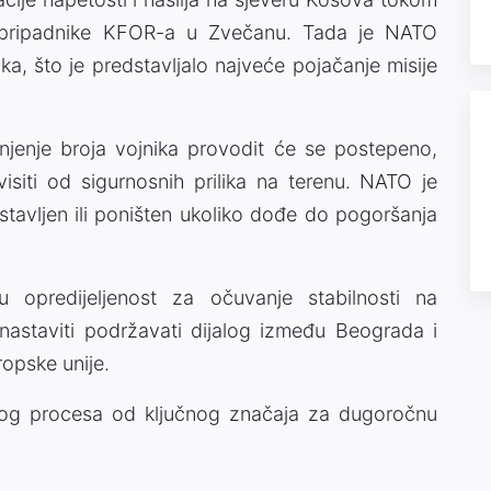
a pripadnike KFOR-a u Zvečanu. Tada je NATO
a, što je predstavljalo najveće pojačanje misije
jenje broja vojnika provodit će se postepeno,
isiti od sigurnosnih prilika na terenu. NATO je
stavljen ili poništen ukoliko dođe do pogoršanja
 opredijeljenost za očuvanje stabilnosti na
astaviti podržavati dijalog između Beograda i
ropske unije.
k tog procesa od ključnog značaja za dugoročnu