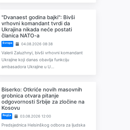
"Dvanaest godina bajki": Bivši
vrhovni komandant tvrdi da
Ukrajina nikada neće postati
članica NATO-a
Evropa
04.08.2026 08:38
Valerii Zaluzhnyi, bivši vrhovni komandant
Ukrajine koji danas obavlja funkciju
ambasadora Ukrajine u U...
Biserko: Otkriće novih masovnih
grobnica otvara pitanje
odgovornosti Srbije za zločine na
Kosovu
Regija
03.08.2026 12:00
Predsjednica Helsinškog odbora za ljudska