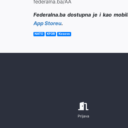
federalna.ba/AA
Federalna.ba dostupna je i kao mobil
App Storeu
.
NATO
KFOR
Kosovo
Prijava