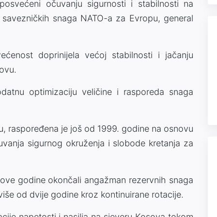
svećeni očuvanju sigurnosti i stabilnosti na
t savezničkih snaga NATO-a za Evropu, general
enost doprinijela većoj stabilnosti i jačanju
sovu.
odatnu optimizaciju veličine i rasporeda snaga
, raspoređena je još od 1999. godine na osnovu
čuvanja sigurnog okruženja i slobode kretanja za
u ove godine okončali angažman rezervnih snaga
više od dvije godine kroz kontinuirane rotacije.
ije napetosti i nasilja na sjeveru Kosova tokom