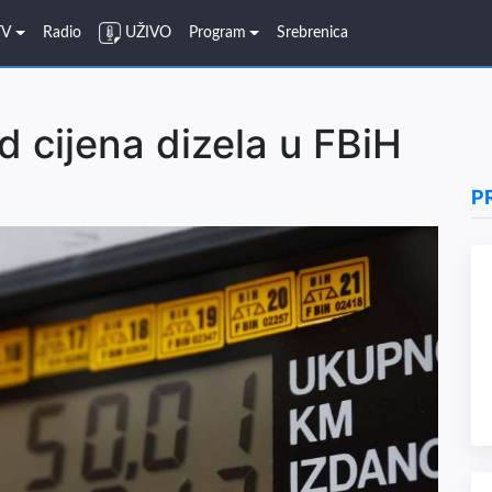
TV
Radio
UŽIVO
Program
Srebrenica
d cijena dizela u FBiH
P