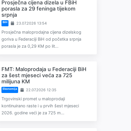
Prosječna cijena dizela u FBiH
porasla za 29 feninga tijekom
srpnja
BiH
23.07.2026 13:54
Prosječna maloprodajna cijena dizelskog
goriva u Federaciji BiH od početka srpnja
porasla je za 0,29 KM po lit...
FMT: Maloprodaja u Federaciji BiH
za šest mjeseci veća za 725
milijuna KM
Ekonomija
22.07.2026 12:35
Trgovinski promet u maloprodaji
kontinuirano raste i u prvih šest mjeseci
2026. godine veći je za 725 m...