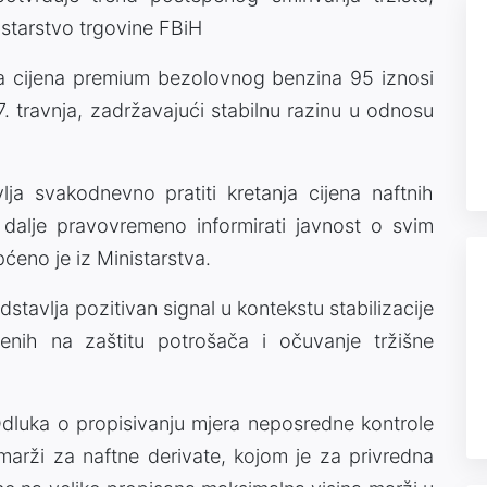
istarstvo trgovine FBiH
a cijena premium bezolovnog benzina 95 iznosi
17. travnja, zadržavajući stabilnu razinu u odnosu
lja svakodnevno pratiti kretanja cijena naftnih
 dalje pravovremeno informirati javnost o svim
ćeno je iz Ministarstva.
stavlja pozitivan signal u kontekstu stabilizacije
renih na zaštitu potrošača i očuvanje tržišne
 Odluka o propisivanju mjera neposredne kontrole
marži za naftne derivate, kojom je za privredna