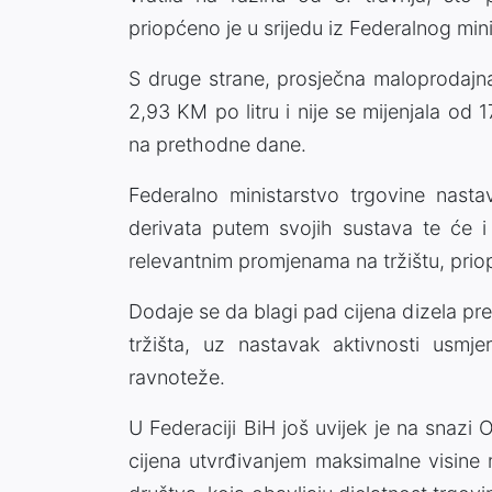
priopćeno je u srijedu iz Federalnog min
S druge strane, prosječna maloprodajn
2,93 KM po litru i nije se mijenjala od 
na prethodne dane.
Federalno ministarstvo trgovine nastav
derivata putem svojih sustava te će i
relevantnim promjenama na tržištu, priop
Dodaje se da blagi pad cijena dizela pred
tržišta, uz nastavak aktivnosti usmje
ravnoteže.
U Federaciji BiH još uvijek je na snazi
cijena utvrđivanjem maksimalne visine 