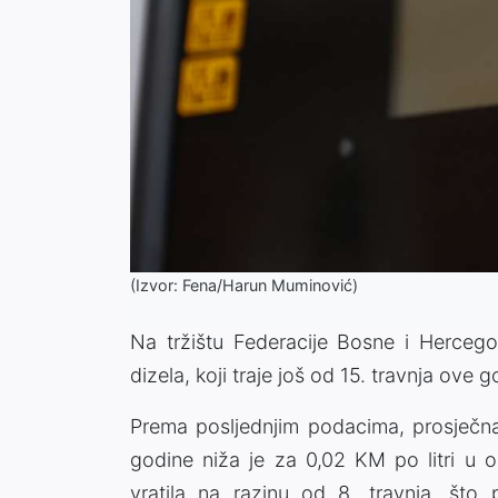
(Izvor: Fena/Harun Muminović)
Na tržištu Federacije Bosne i Hercegovi
dizela, koji traje još od 15. travnja ove g
Prema posljednjim podacima, prosječna
godine niža je za 0,02 KM po litri u 
vratila na razinu od 8. travnja, što 