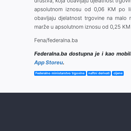
društva, koja obavljaju djelatnost trgov
apsolutnom iznosu od 0,06 KM po litr
obavljaju djelatnost trgovine na malo 
marže u apsolutnom iznosu od 0,25 KM po
Fena/federalna.ba
Federalna.ba dostupna je i kao mobil
App Storeu
.
Federalno ministarstvo trgovine
naftni derivati
cijene