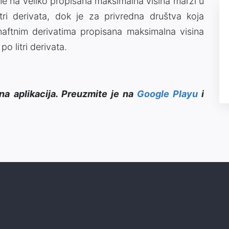
ine na veliko propisana maksimalna visina marži u
i derivata, dok je za privredna društva koja
naftnim derivatima propisana maksimalna visina
 litri derivata.
na aplikacija. Preuzmite je na
Google Playu
i