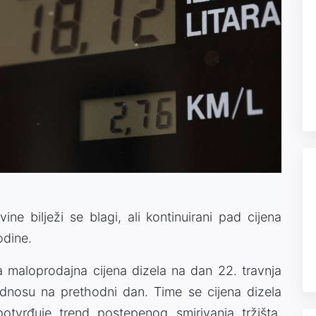
ne bilježi se blagi, ali kontinuirani pad cijena
odine.
 maloprodajna cijena dizela na dan 22. travnja
odnosu na prethodni dan. Time se cijena dizela
potvrđuje trend postepenog smirivanja tržišta,