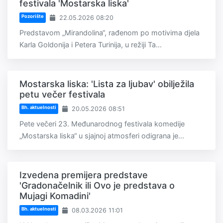
festivala 'Mostarska liska'
Pozorište
22.05.2026 08:20
Predstavom „Mirandolina“, rađenom po motivima djela
Karla Goldonija i Petera Turinija, u režiji Ta...
Mostarska liska: 'Lista za ljubav' obilježila
petu večer festivala
Bh. aktuelnosti
20.05.2026 08:51
Pete večeri 23. Međunarodnog festivala komedije
„Mostarska liska“ u sjajnoj atmosferi odigrana je...
Izvedena premijera predstave
'Gradonačelnik ili Ovo je predstava o
Mujagi Komadini'
Bh. aktuelnosti
08.03.2026 11:01