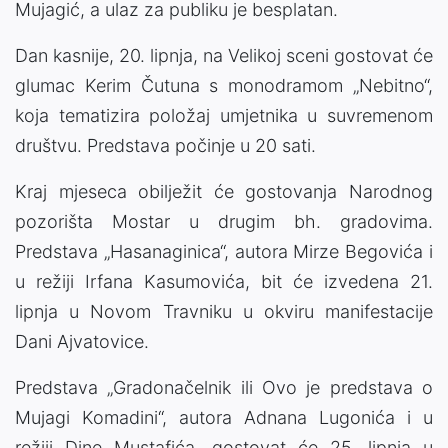
Mujagić, a ulaz za publiku je besplatan.
Dan kasnije, 20. lipnja, na Velikoj sceni gostovat će
glumac Kerim Čutuna s monodramom „Nebitno“,
koja tematizira položaj umjetnika u suvremenom
društvu. Predstava počinje u 20 sati.
Kraj mjeseca obilježit će gostovanja Narodnog
pozorišta Mostar u drugim bh. gradovima.
Predstava „Hasanaginica“, autora Mirze Begovića i
u režiji Irfana Kasumovića, bit će izvedena 21.
lipnja u Novom Travniku u okviru manifestacije
Dani Ajvatovice.
Predstava „Gradonačelnik ili Ovo je predstava o
Mujagi Komadini“, autora Adnana Lugonića i u
režiji Dine Mustafića, gostovat će 25. lipnja u