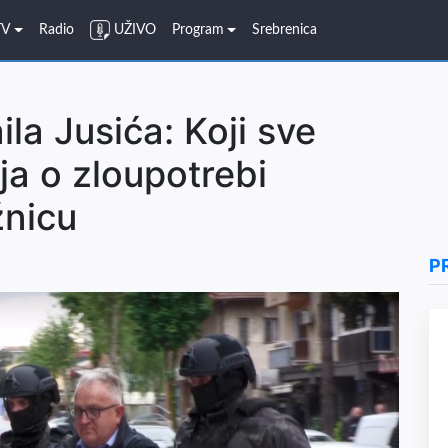
TV
Radio
UŽIVO
Program
Srebrenica
la Jusića: Koji sve
nja o zloupotrebi
žnicu
P