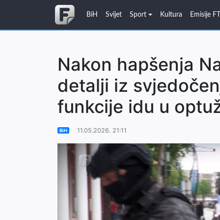
BiH
Svijet
Sport
Kultura
Emisije F
Nakon hapšenja Nai
detalji iz svjedoče
funkcije idu u optu
11.05.2026. 21:11
BiH