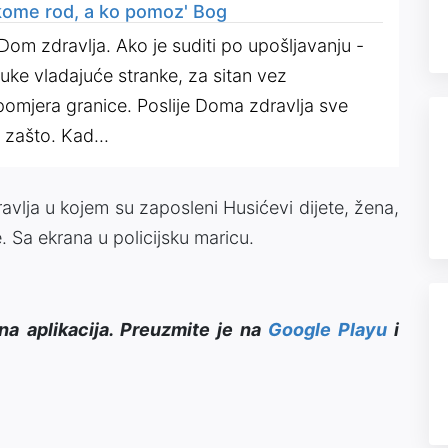
e kome rod, a ko pomoz' Bog
Dom zdravlja. Ako je suditi po upošljavanju -
luke vladajuće stranke, za sitan vez
 pomjera granice. Poslije Doma zdravlja sve
i zašto. Kad...
avlja u kojem su zaposleni Husićevi dijete, žena,
. Sa ekrana u policijsku maricu.
na aplikacija. Preuzmite je na
Google Playu
i