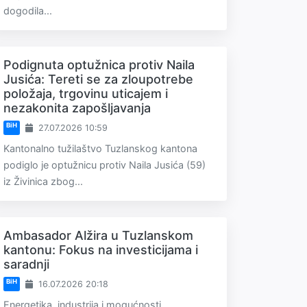
dogodila...
Podignuta optužnica protiv Naila
Jusića: Tereti se za zloupotrebe
položaja, trgovinu uticajem i
nezakonita zapošljavanja
BiH
27.07.2026 10:59
Kantonalno tužilaštvo Tuzlanskog kantona
podiglo je optužnicu protiv Naila Jusića (59)
iz Živinica zbog...
Ambasador Alžira u Tuzlanskom
kantonu: Fokus na investicijama i
saradnji
BiH
16.07.2026 20:18
Energetika, industrija i mogućnosti