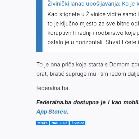
Živinički lanac upošljavanja: Ko j
Kad stignete u Živinice vidite samo 
to je ključno mjesto za sve bitne od
koruptivnih radnji i rodbinstvo koje
ostalo je u horizontali. Shvatit ćete 
To je ona priča koja starta s Domom zdr
brat, bratić supruge mu i tim redom dalje
federalna.ba
Federalna.ba dostupna je i kao mobil
App Storeu
.
Mreža
Nail Jusić
Živinice