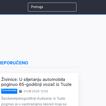
REPORUČENO
Živinice: U slijetanju automobila
poginuo 65-godišnji vozač iz Tuzle
Crna Hronika
01.08.2026 12:02
Šezdesetpetogodišnji muškarac iz Tuzle
poginuo je u saobraćajnoj nesreći koja se