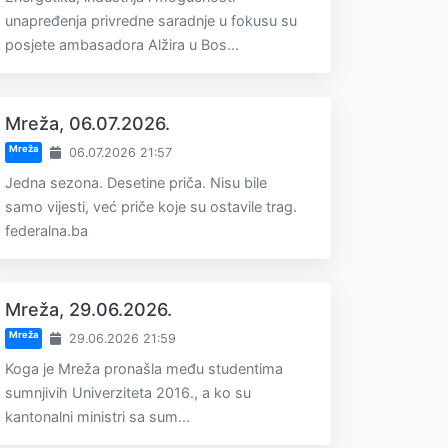
unapređenja privredne saradnje u fokusu su
posjete ambasadora Alžira u Bos...
Mreža, 06.07.2026.
Mreža
06.07.2026 21:57
Jedna sezona. Desetine priča. Nisu bile
samo vijesti, već priče koje su ostavile trag.
federalna.ba
Mreža, 29.06.2026.
Mreža
29.06.2026 21:59
Koga je Mreža pronašla među studentima
sumnjivih Univerziteta 2016., a ko su
kantonalni ministri sa sum...