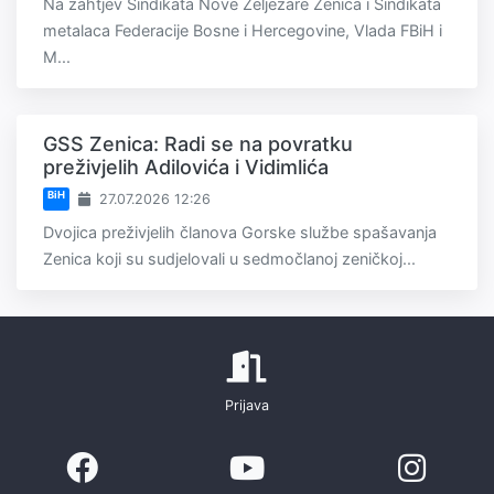
Na zahtjev Sindikata Nove Željezare Zenica i Sindikata
metalaca Federacije Bosne i Hercegovine, Vlada FBiH i
M...
GSS Zenica: Radi se na povratku
preživjelih Adilovića i Vidimlića
BiH
27.07.2026 12:26
Dvojica preživjelih članova Gorske službe spašavanja
Zenica koji su sudjelovali u sedmočlanoj zeničkoj...
Prijava