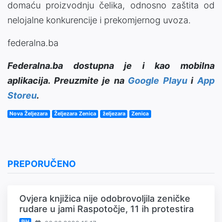
domaću proizvodnju čelika, odnosno zaštita od
nelojalne konkurencije i prekomjernog uvoza.
federalna.ba
Federalna.ba dostupna je i kao mobilna
aplikacija. Preuzmite je na
Google Playu
i
App
Storeu
.
Nova Željezara
Željezara Zenica
željezara
Zenica
PREPORUČENO
Ovjera knjižica nije odobrovoljila zeničke
rudare u jami Raspotočje, 11 ih protestira
BiH