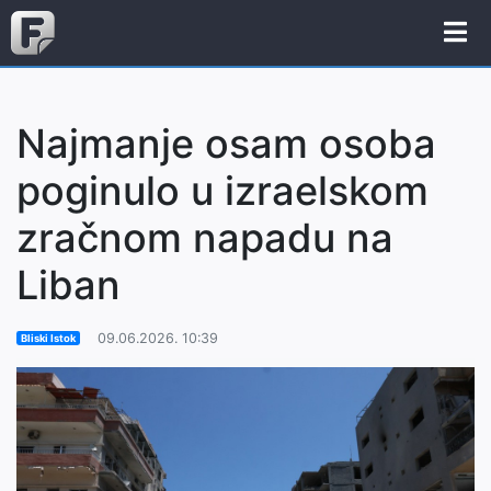
Najmanje osam osoba
poginulo u izraelskom
zračnom napadu na
Liban
09.06.2026. 10:39
Bliski Istok