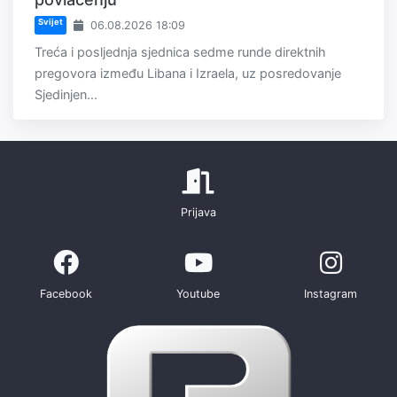
Svijet
06.08.2026 18:09
Treća i posljednja sjednica sedme runde direktnih
pregovora između Libana i Izraela, uz posredovanje
Sjedinjen...
Prijava
Facebook
Youtube
Instagram