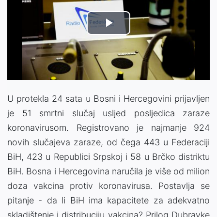
Play
Video
U protekla 24 sata u Bosni i Hercegovini prijavljen
je 51 smrtni slučaj usljed posljedica zaraze
koronavirusom. Registrovano je najmanje 924
novih slučajeva zaraze, od čega 443 u Federaciji
BiH, 423 u Republici Srpskoj i 58 u Brčko distriktu
BiH. Bosna i Hercegovina naručila je više od milion
doza vakcina protiv koronavirusa. Postavlja se
pitanje - da li BiH ima kapacitete za adekvatno
skladištenje i distribuciju vakcina? Prilog Dubravke