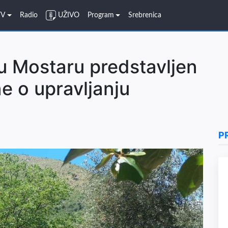
TV
Radio
UŽIVO
Program
Srebrenica
u Mostaru predstavljen
e o upravljanju
P