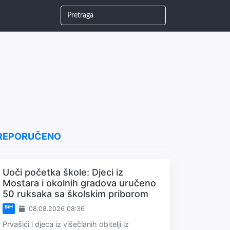
REPORUČENO
Uoči početka škole: Djeci iz
Mostara i okolnih gradova uručeno
50 ruksaka sa školskim priborom
BiH
08.08.2026 08:36
Prvašići i djeca iz višečlanih obitelji iz