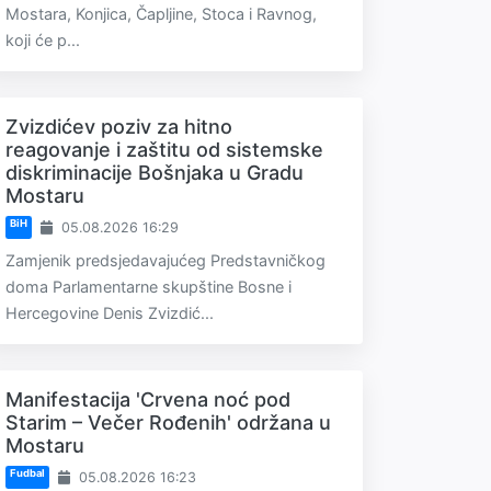
Mostara, Konjica, Čapljine, Stoca i Ravnog,
koji će p...
Zvizdićev poziv za hitno
reagovanje i zaštitu od sistemske
diskriminacije Bošnjaka u Gradu
Mostaru
BiH
05.08.2026 16:29
Zamjenik predsjedavajućeg Predstavničkog
doma Parlamentarne skupštine Bosne i
Hercegovine Denis Zvizdić...
Manifestacija 'Crvena noć pod
Starim – Večer Rođenih' održana u
Mostaru
Fudbal
05.08.2026 16:23