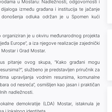
 vodama u Mostaru: Nadležnosti, odgovornosti i
e dijaloga između građana i institucija te jačanje
a donošenja odluka održan je u Spomen kući
 organiziran je u okviru međunarodnog projekta
eđa Europe“, a iza njegove realizacije zajednički
) Mostar i Grad Mostar.
us pitanje ovog skupa, “Kako građani mogu
esursima?“, službeno je predstavljen priručnik za
tima upravljanja vodnim resursima, komunalne
 dobara od nesreća“, osmišljen kao jasan i praktičan
alnih nadležnosti.
okalne demokratije (LDA) Mostar, istaknula je
a i lokalnog identiteta.