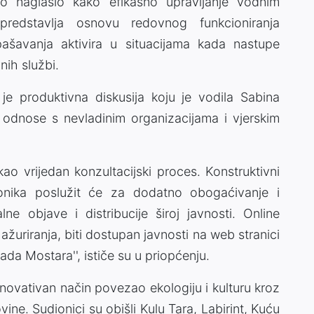
no naglasio kako efikasno upravljanje vodnim
redstavlja osnovu redovnog funkcioniranja
pašavanja aktivira u situacijama kada nastupe
nih službi.
a je produktivna diskusija koju je vodila Sabina
 odnose s nevladinim organizacijama i vjerskim
kao vrijedan konzultacijski proces. Konstruktivni
dionika poslužit će za dodatno obogaćivanje i
alne objave i distribucije široj javnosti. Online
ažuriranja, biti dostupan javnosti na web stranici
ada Mostara'', ističe su u priopćenju.
novativan način povezao ekologiju i kulturu kroz
ine. Sudionici su obišli Kulu Tara, Labirint, Kuću