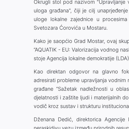
Okrugli stol pod nazivom "Upravljanje
uloga građana", čiji je cilj unaprjeđenj
uloge lokalne zajednice u procesim
Svetozara Ćorovića u Mostaru.
Kako je saopćio Grad Mostar, ovaj skup
“AQUATIK - EU: Valorizacija vodnog naslj
stoje Agencija lokalne demokratije (LDA
Kao direktan odgovor na glavno fok
adresirati probleme upravljanja vodnim r
građane “Sažetak nadležnosti u oblas
djelatnosti i zaštite ljudi i materijalnih
vodič kroz sustav i strukturu institucion
Dženana Dedić, direktorica Agencije l
neraskidivu vezu između prirodnih resurs