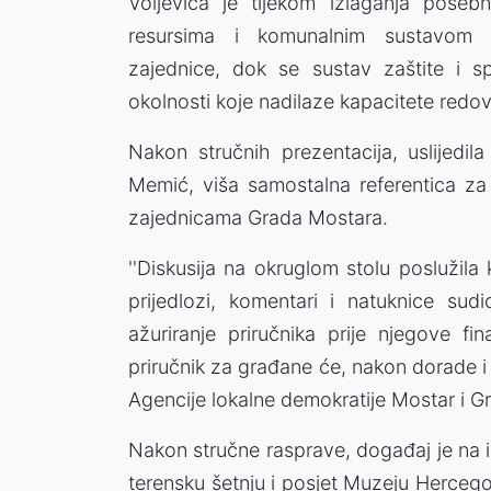
Voljevica je tijekom izlaganja poseb
resursima i komunalnim sustavom p
zajednice, dok se sustav zaštite i s
okolnosti koje nadilaze kapacitete redov
Nakon stručnih prezentacija, uslijedil
Memić, viša samostalna referentica za
zajednicama Grada Mostara.
''Diskusija na okruglom stolu poslužila 
prijedlozi, komentari i natuknice su
ažuriranje priručnika prije njegove fin
priručnik za građane će, nakon dorade i 
Agencije lokalne demokratije Mostar i Gr
Nakon stručne rasprave, događaj je na i
terensku šetnju i posjet Muzeju Hercegov