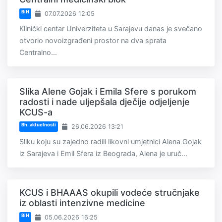
BiH
07.07.2026 12:05
Klinički centar Univerziteta u Sarajevu danas je svečano
otvorio novoizgrađeni prostor na dva sprata
Centralno...
Slika Alene Gojak i Emila Sfere s porukom
radosti i nade uljepšala dječije odjeljenje
KCUS-a
Bh. aktuelnosti
26.06.2026 13:21
Sliku koju su zajedno radili likovni umjetnici Alena Gojak
iz Sarajeva i Emil Sfera iz Beograda, Alena je uruč...
KCUS i BHAAAS okupili vodeće stručnjake
iz oblasti intenzivne medicine
BiH
05.06.2026 16:25