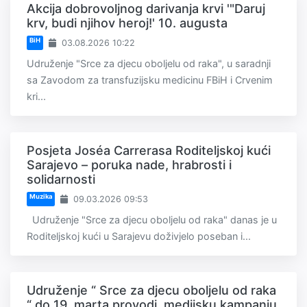
Akcija dobrovoljnog darivanja krvi '"Daruj
krv, budi njihov heroj!' 10. augusta
BiH
03.08.2026 10:22
Udruženje "Srce za djecu oboljelu od raka", u saradnji
sa Zavodom za transfuzijsku medicinu FBiH i Crvenim
kri...
Posjeta Joséa Carrerasa Roditeljskoj kući
Sarajevo – poruka nade, hrabrosti i
solidarnosti
Muzika
09.03.2026 09:53
Udruženje "Srce za djecu oboljelu od raka" danas je u
Roditeljskoj kući u Sarajevu doživjelo poseban i...
Udruženje “ Srce za djecu oboljelu od raka
“ do 19. marta provodi medijsku kampanju