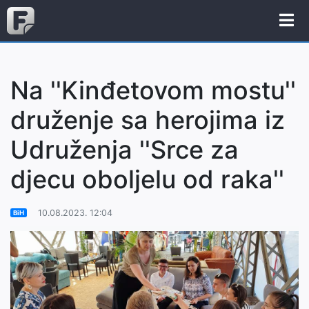
Na ''Kinđetovom mostu''
druženje sa herojima iz
Udruženja ''Srce za
djecu oboljelu od raka''
10.08.2023. 12:04
BiH