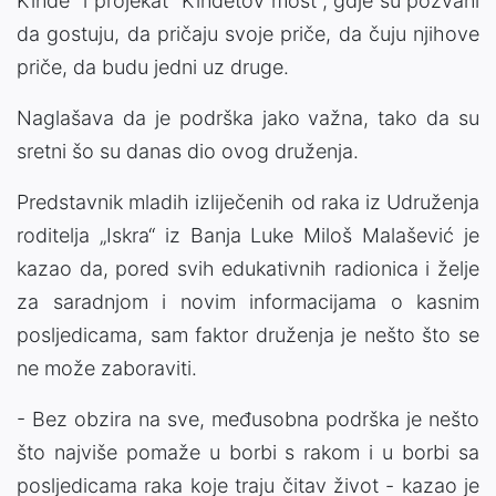
Kinđe" i projekat "Kinđetov most", gdje su pozvani
da gostuju, da pričaju svoje priče, da čuju njihove
priče, da budu jedni uz druge.
Naglašava da je podrška jako važna, tako da su
sretni šo su danas dio ovog druženja.
Predstavnik mladih izliječenih od raka iz Udruženja
roditelja „Iskra“ iz Banja Luke Miloš Malašević je
kazao da, pored svih edukativnih radionica i želje
za saradnjom i novim informacijama o kasnim
posljedicama, sam faktor druženja je nešto što se
ne može zaboraviti.
- Bez obzira na sve, međusobna podrška je nešto
što najviše pomaže u borbi s rakom i u borbi sa
posljedicama raka koje traju čitav život - kazao je