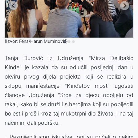
(Izvor: Fena/Harun Muminović)
Tanja Đurović iz Udruženja "Mirza Delibašić
Kinđe" je kazala da su odlučili posljednji dan u
okviru prvog dijela projekta koji se realizira u
sklopu manifestacije "Kinđetov most" ugostiti
članove Udruženja "Srce za djecu oboljelu od
raka", kako bi se družili s herojima koji su pobijedili
bolest i prošli kroz taj mukotrpni dio života, i na taj
način im dali podršku.
- Razmijenili smo iskustva, oni su pričali o nekim