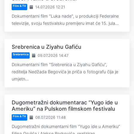
Film & TV
14.07.2026 12:21
Dokumentarni film "Luka nade", u produkciji Federalne
televizije, svoju festivalsku premijeru imat će 15. jula...
Srebrenica u Ziyahu Gafiću
Srebrenica
09.07.2026 14:47
Dokumentarni film "Srebrenica u Ziyahu Gafiću",
reditelja Nedžada Begovića je priča o fotografu čija je
umjetn...
Dugometražni dokumentarac ”Yugo ide u
Ameriku” na Pulskom filmskom festivalu
Film & TV
08.07.2026 11:48
Dugometražni dokumentarni film ”Yugo ide u Ameriku”
Filipa Grujića i Alekse Borkovića, realiziran...