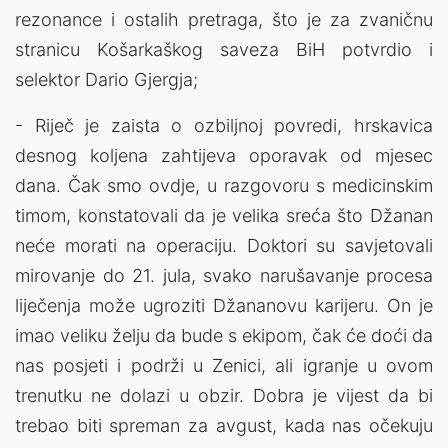
rezonance i ostalih pretraga, što je za zvaničnu
stranicu Košarkaškog saveza BiH potvrdio i
selektor Dario Gjergja;
- Riječ je zaista o ozbiljnoj povredi, hrskavica
desnog koljena zahtijeva oporavak od mjesec
dana. Čak smo ovdje, u razgovoru s medicinskim
timom, konstatovali da je velika sreća što Džanan
neće morati na operaciju. Doktori su savjetovali
mirovanje do 21. jula, svako narušavanje procesa
liječenja može ugroziti Džananovu karijeru. On je
imao veliku želju da bude s ekipom, čak će doći da
nas posjeti i podrži u Zenici, ali igranje u ovom
trenutku ne dolazi u obzir. Dobra je vijest da bi
trebao biti spreman za avgust, kada nas očekuju