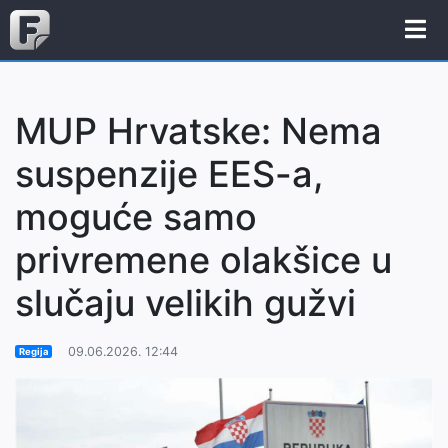
MUP Hrvatske: Nema
suspenzije EES-a,
moguće samo
privremene olakšice u
slučaju velikih gužvi
09.06.2026. 12:44
Regija