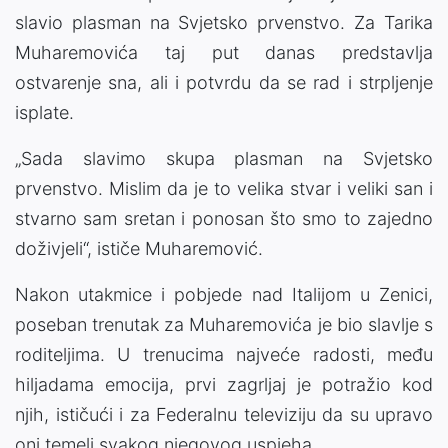
slavio plasman na Svjetsko prvenstvo. Za Tarika
Muharemovića taj put danas predstavlja
ostvarenje sna, ali i potvrdu da se rad i strpljenje
isplate.
„Sada slavimo skupa plasman na Svjetsko
prvenstvo. Mislim da je to velika stvar i veliki san i
stvarno sam sretan i ponosan što smo to zajedno
doživjeli“, ističe Muharemović.
Nakon utakmice i pobjede nad Italijom u Zenici,
poseban trenutak za Muharemovića je bio slavlje s
roditeljima. U trenucima najveće radosti, među
hiljadama emocija, prvi zagrljaj je potražio kod
njih, ističući i za Federalnu televiziju da su upravo
oni temelj svakog njegovog uspjeha.