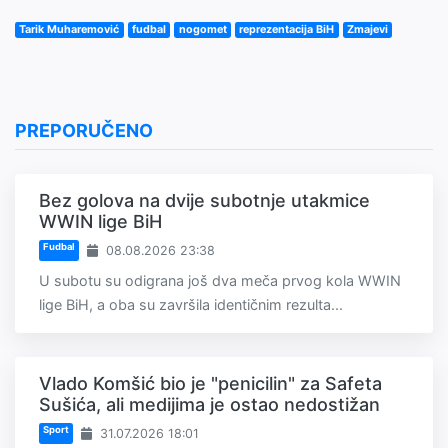
Tarik Muharemović
fudbal
nogomet
reprezentacija BiH
Zmajevi
PREPORUČENO
Bez golova na dvije subotnje utakmice
WWIN lige BiH
Fudbal
08.08.2026 23:38
U subotu su odigrana još dva meča prvog kola WWIN
lige BiH, a oba su završila identičnim rezulta...
Vlado Komšić bio je "penicilin" za Safeta
Sušića, ali medijima je ostao nedostižan
Sport
31.07.2026 18:01