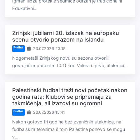
Igman Ilidža protekle sedmice održan je tradicionalni
Edukativni...
Zrinjski jubilarni 20. izlazak na europsku
scenu otvorio porazom na Islandu
Fudbal
23.07.2026 23:15
Nogometaši Zrinjskog novu su sezonu otvorili
gostujućim porazom (0:1) kod Valura u prvoj utakmici...
Palestinski fudbal traži novi početak nakon
godina rata: Klubovi se pripremaju za
takmičenja, ali izazovi su ogromni
Fudbal
23.07.2026 15:41
Nakon gotovo tri godine bez zvaničnih utakmica, na
fudbalskim terenima širom Palestine ponovo se mogu
v...