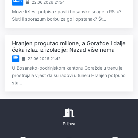
Mreža
22.06.2026 21:54
Može li šest potpisa spasiti bosanske snage u RS-u?
Sluti li sporazum borbu za goli opstanak? Št...
Hranjen progutao milione, a Goražde i dalje
čeka izlaz iz izolacije: Nazad više nema
BiH
22.06.2026 21:42
U Bosansko-podrinjskom kantonu Goražde u trenu je
prostrujala vijest da su radovi u tunelu Hranjen potpuno
sta...
Prijava